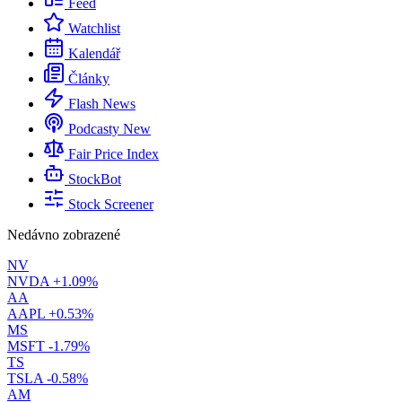
Feed
Watchlist
Kalendář
Články
Flash News
Podcasty
New
Fair Price Index
StockBot
Stock Screener
Nedávno zobrazené
NV
NVDA
+1.09%
AA
AAPL
+0.53%
MS
MSFT
-1.79%
TS
TSLA
-0.58%
AM