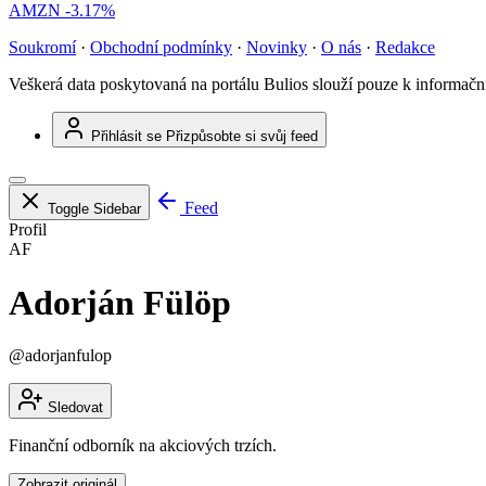
AMZN
-3.17%
Soukromí
·
Obchodní podmínky
·
Novinky
·
O nás
·
Redakce
Veškerá data poskytovaná na portálu Bulios slouží pouze k informač
Přihlásit se
Přizpůsobte si svůj feed
Feed
Toggle Sidebar
Profil
AF
Adorján Fülöp
@adorjanfulop
Sledovat
Finanční odborník na akciových trzích.
Zobrazit originál