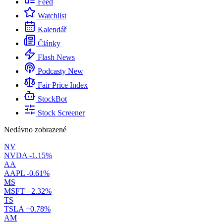
Feed
Watchlist
Kalendář
Články
Flash News
Podcasty
New
Fair Price Index
StockBot
Stock Screener
Nedávno zobrazené
NV
NVDA
-1.15%
AA
AAPL
-0.61%
MS
MSFT
+2.32%
TS
TSLA
+0.78%
AM