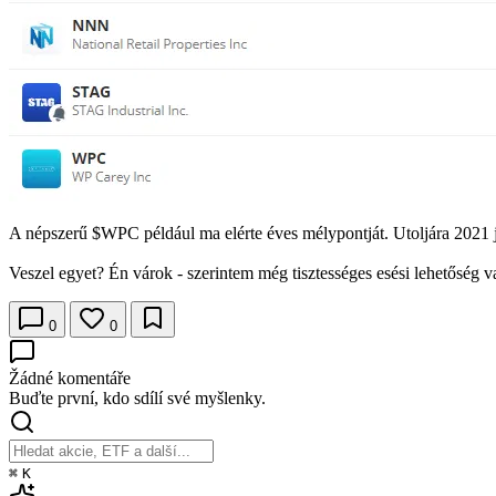
A népszerű
$WPC
például ma elérte éves mélypontját. Utoljára 2021 
Veszel egyet? Én várok - szerintem még tisztességes esési lehetőség v
0
0
Žádné komentáře
Buďte první, kdo sdílí své myšlenky.
⌘
K