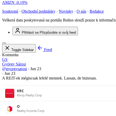
AMZN
-0.19%
Soukromí
·
Obchodní podmínky
·
Novinky
·
O nás
·
Redakce
Veškerá data poskytovaná na portálu Bulios slouží pouze k informač
Přihlásit se
Přizpůsobte si svůj feed
Feed
Toggle Sidebar
Komunita
GS
György Sárosi
@gyorgysarosi
·
Jun 23
·
Jun 23
A REIT-ek mégiscsak lefelé mennek. Lassan, de biztosan.