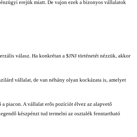
 pénzügyi erejük miatt. De vajon ezek a bizonyos vállalatok
verzális válasz. Ha konkrétan a
$JNJ
történetét nézzük, akkor
ilárd vállalat, de van néhány olyan kockázata is, amelyet
a piacon. A vállalat erős pozíciót élvez az alapvető
egendő készpénzt tud termelni az osztalék fenntartható