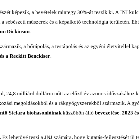
szét képezik, a bevételek mintegy 30%-át teszik ki. A JNJ kulc
 a sebészeti műszerek és a képalkotó technológia területén. E
ton Dickinson
.
mazik, a bőrápolás, a testápolás és az egyéni életvitellel kapc
és a Reckitt Benckiser
.
, 24,8 milliárd dollárra nőtt az előző év azonos időszakához 
kozási megoldásokból és a rákgyógyszerekből származik. A gy
entő Stelara biohasonlóinak
küszöbön álló
bevezetése
.
2023 és
 Ez lehetővé teszi a JNJ számára, hogy kutatás-fejlesztését új t