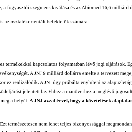
e, a fogyasztói szegmens kiválása és az Abiomed 16,6 milliárd 
ás az osztalékorientált befektetők számára.
es termékekkel kapcsolatos folyamatban lévő jogi eljárások. Egy
tevékenységét. A JNJ 9 milliárd dollárra emelte a tervezett mege
r ez realizálódik. A JNJ úgy próbálta enyhíteni az alapüzletág
s csődeljárást jelentett be. Ehhez a manőverhez a meglévő jogo
 meg a helyét.
A JNJ azzal érvel, hogy a követelések alaptalan
 Ezt természetesen nem lehet teljes bizonyossággal megmondani. 