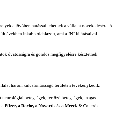
elyek a jövőben hatással lehetnek a vállalat növekedésére. A
lt években inkább oldalazott, ami a JNJ kilátásaival
zatok óvatosságra és gondos megfigyelésre késztetnek.
llalat három kulcsfontosságú területen tevékenykedik:
t neurológiai betegségek, fertőző betegségek, magas
t a
Pfizer, a Roche, a Novartis és a Merck & Co
. erős