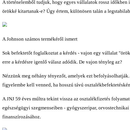
A történelemből tudjuk, hogy egyes vállalatok rossz időkben is
örökké kitartanak-e? Úgy értem, különösen talán a legstabil
A Johnson számos termékéről ismert
Sok befektetőt foglalkoztat a kérdés - vajon egy vállalat "örö
erre a kérdésre igenlő válasz adódik. De vajon tényleg az?
Nézzünk meg néhány tényezőt, amelyek ezt befolyásolhatják. V
figyelembe kell venned, ha hosszú távú osztalékbefektetéskén
A JNJ 59 éves múltra tekint vissza az osztalékfizetés folyamat
egészségügyi szegmenseiben - gyógyszeripar, orvostechnikai 
finanszírozásához.