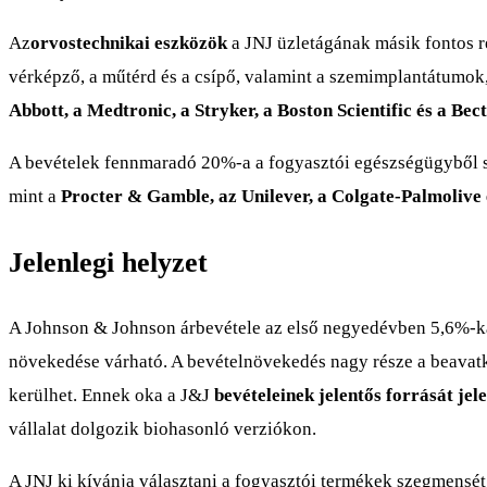
Az
orvostechnikai eszközök
a JNJ üzletágának másik fontos ré
vérképző, a műtérd és a csípő, valamint a szemimplantátumok,
Abbott, a Medtronic, a Stryker, a Boston Scientific és a Bec
A bevételek fennmaradó 20%-a a fogyasztói egészségügyből szár
mint a
Procter & Gamble, az Unilever, a Colgate-Palmolive 
Jelenlegi helyzet
A Johnson & Johnson árbevétele az első negyedévben 5,6%-kal
növekedése várható. A bevételnövekedés nagy része a beavat
kerülhet. Ennek oka a J&J
bevételeinek jelentős forrását jel
vállalat dolgozik biohasonló verziókon.
A JNJ ki kívánja választani a fogyasztói termékek szegmensét.