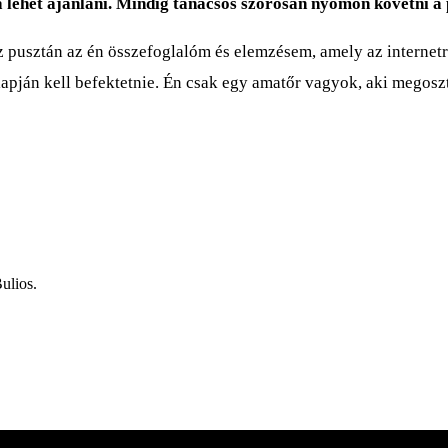
 lehet ajánlani. Mindig tanácsos szorosan nyomon követni a 
 pusztán az én összefoglalóm és elemzésem, amely az internetr
lapján kell befektetnie. Én csak egy amatőr vagyok, aki megosz
ulios.