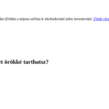
ním účelům a nejsou určena k obchodování nebo investování.
Zjistit víc
et örökké tarthatsz?