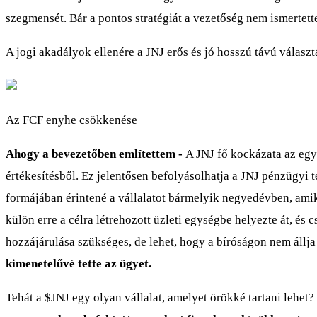
szegmensét. Bár a pontos stratégiát a vezetőség nem ismertett
A jogi akadályok ellenére a JNJ erős és jó hosszú távú választ
Az FCF enyhe csökkenése
Ahogy a bevezetőben említettem -
A JNJ fő kockázata az egy
értékesítésből. Ez jelentősen befolyásolhatja a JNJ pénzügyi 
formájában érintené a vállalatot bármelyik negyedévben, amiko
külön erre a célra létrehozott üzleti egységbe helyezte át, é
hozzájárulása szükséges, de lehet, hogy a bíróságon nem állja
kimenetelűvé tette az ügyet.
Tehát a
$JNJ
egy olyan vállalat, amelyet örökké tartani lehet?