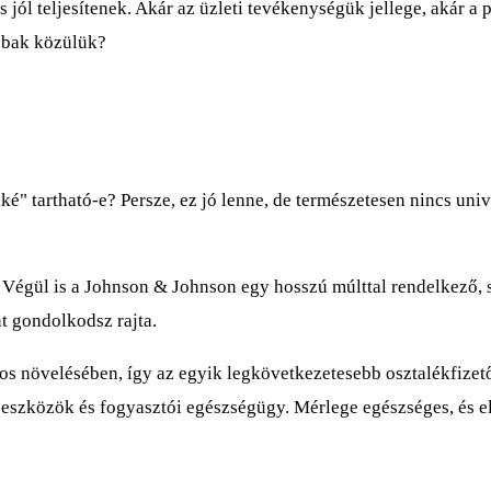
 jól teljesítenek. Akár az üzleti tevékenységük jellege, akár a
abbak közülük?
kké" tartható-e? Persze, ez jó lenne, de természetesen nincs uni
égül is a Johnson & Johnson egy hosszú múlttal rendelkező, sz
t gondolkodsz rajta.
os növelésében, így az egyik legkövetkezetesebb osztalékfizető 
eszközök és fogyasztói egészségügy. Mérlege egészséges, és el