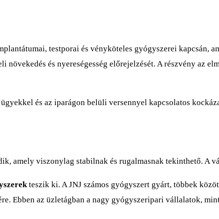
plantátumai, testporai és vényköteles gyógyszerei kapcsán, am
li növekedés és nyereségesség előrejelzését. A részvény az elmú
es ügyekkel és az iparágon belüli versennyel kapcsolatos kocká
, amely viszonylag stabilnak és rugalmasnak tekinthető. A vá
yszerek
teszik ki. A JNJ számos gyógyszert gyárt, többek közöt
ére. Ebben az üzletágban a nagy gyógyszeripari vállalatok, min