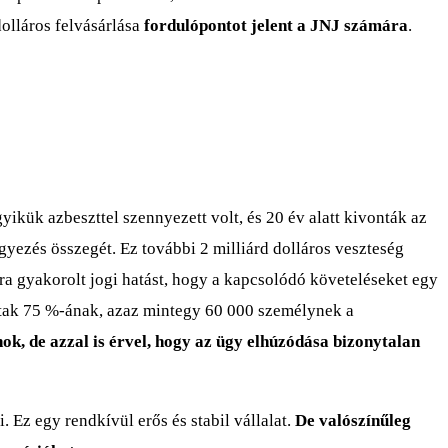
dolláros felvásárlása
fordulópontot jelent a JNJ számára
.
ikük azbeszttel szennyezett volt, és 20 év alatt kivonták az
gyezés összegét. Ez további 2 milliárd dolláros veszteség
ra gyakorolt jogi hatást, hogy a kapcsolódó követeléseket egy
sultak 75 %-ának, azaz mintegy 60 000 személynek a
ok, de azzal is érvel, hogy az ügy elhúzódása bizonytalan
Ez egy rendkívül erős és stabil vállalat.
De valószínűleg