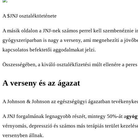
A
$JNJ
osztaléktörténete
A másik oldalon a JNJ-nek számos perrel kell szembenéznie im
gyógyszeriparban is nagy a verseny, ami megnehezíti a jövőbe
kapcsolatos befektetői aggodalmakat jelzi.
Összességében, a kiváló osztalékfizetési múlt ellenére a per
A verseny és az ágazat
A Johnson & Johnson az egészségügyi ágazatban tevékenykedik
A JNJ forgalmának legnagyobb részét, mintegy 50%-át a
gyóg
vérnyomás, depresszió és számos más terápiás terület kezelés
versenyben állnak.