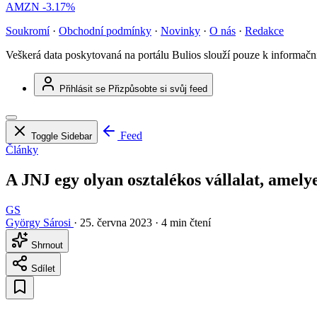
AMZN
-3.17%
Soukromí
·
Obchodní podmínky
·
Novinky
·
O nás
·
Redakce
Veškerá data poskytovaná na portálu Bulios slouží pouze k informač
Přihlásit se
Přizpůsobte si svůj feed
Feed
Toggle Sidebar
Články
A JNJ egy olyan osztalékos vállalat, amely
GS
György Sárosi
·
25. června 2023
·
4 min čtení
Shrnout
Sdílet