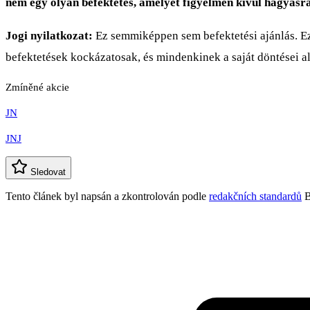
nem egy olyan befektetés, amelyet figyelmen kívül hagyásra
Jogi nyilatkozat:
Ez semmiképpen sem befektetési ajánlás. Ez
befektetések kockázatosak, és mindenkinek a saját döntései a
Zmíněné akcie
JN
JNJ
Sledovat
Tento článek byl napsán a zkontrolován podle
redakčních standardů
B