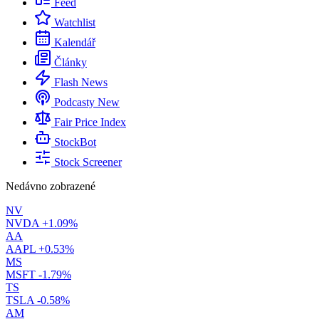
Feed
Watchlist
Kalendář
Články
Flash News
Podcasty
New
Fair Price Index
StockBot
Stock Screener
Nedávno zobrazené
NV
NVDA
+1.09%
AA
AAPL
+0.53%
MS
MSFT
-1.79%
TS
TSLA
-0.58%
AM