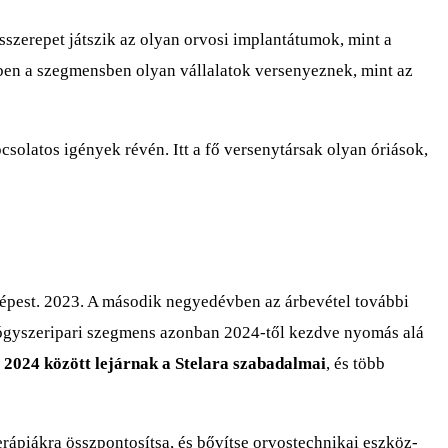
sszerepet játszik az olyan orvosi implantátumok, mint a
bben a szegmensben olyan vállalatok versenyeznek, mint az
solatos igények révén. Itt a fő versenytársak olyan óriások,
képest. 2023. A második negyedévben az árbevétel további
ógyszeripari szegmens azonban 2024-től kezdve nyomás alá
 2024 között lejárnak a Stelara szabadalmai
, és több
erápiákra összpontosítsa, és bővítse orvostechnikai eszköz-