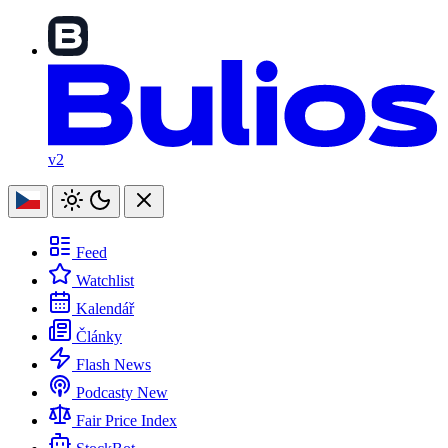
v2
Feed
Watchlist
Kalendář
Články
Flash News
Podcasty
New
Fair Price Index