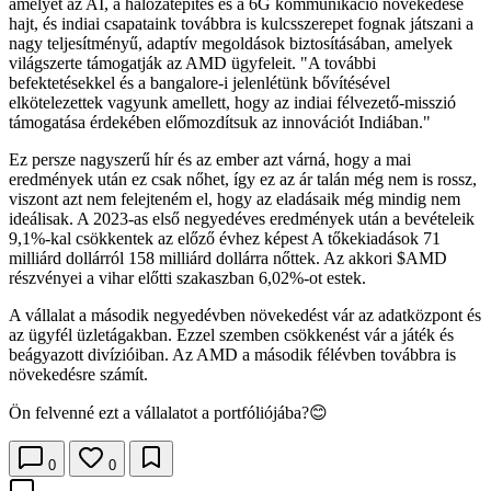
amelyet az AI, a hálózatépítés és a 6G kommunikáció növekedése
hajt, és indiai csapataink továbbra is kulcsszerepet fognak játszani a
nagy teljesítményű, adaptív megoldások biztosításában, amelyek
világszerte támogatják az AMD ügyfeleit. "A további
befektetésekkel és a bangalore-i jelenlétünk bővítésével
elkötelezettek vagyunk amellett, hogy az indiai félvezető-misszió
támogatása érdekében előmozdítsuk az innovációt Indiában."
Ez persze nagyszerű hír és az ember azt várná, hogy a mai
eredmények után ez csak nőhet, így ez az ár talán még nem is rossz,
viszont azt nem felejteném el, hogy az eladásaik még mindig nem
ideálisak. A 2023-as első negyedéves eredmények után a bevételeik
9,1%-kal csökkentek az előző évhez képest A tőkekiadások 71
milliárd dollárról 158 milliárd dollárra nőttek. Az akkori
$AMD
részvényei a vihar előtti szakaszban 6,02%-ot estek.
A vállalat a második negyedévben növekedést vár az adatközpont és
az ügyfél üzletágakban. Ezzel szemben csökkenést vár a játék és
beágyazott divízióiban. Az AMD a második félévben továbbra is
növekedésre számít.
Ön felvenné ezt a vállalatot a portfóliójába?😊
0
0