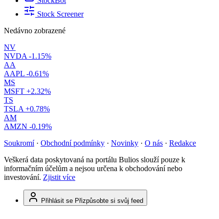
StockBot
Stock Screener
Nedávno zobrazené
NV
NVDA
-1.15%
AA
AAPL
-0.61%
MS
MSFT
+2.32%
TS
TSLA
+0.78%
AM
AMZN
-0.19%
Soukromí
·
Obchodní podmínky
·
Novinky
·
O nás
·
Redakce
Veškerá data poskytovaná na portálu Bulios slouží pouze k
informačním účelům a nejsou určena k obchodování nebo
investování.
Zjistit více
Přihlásit se
Přizpůsobte si svůj feed