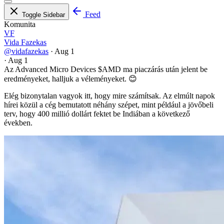
Feed
Toggle Sidebar
Komunita
VF
Vida Fazekas
@vidafazekas
·
Aug 1
·
Aug 1
Az Advanced Micro Devices
$AMD
ma piaczárás után jelent be
eredményeket, halljuk a véleményeket. 😊
Elég bizonytalan vagyok itt, hogy mire számítsak. Az elmúlt napok
hírei közül a cég bemutatott néhány szépet, mint például a jövőbeli
terv, hogy 400 millió dollárt fektet be Indiában a következő
években.