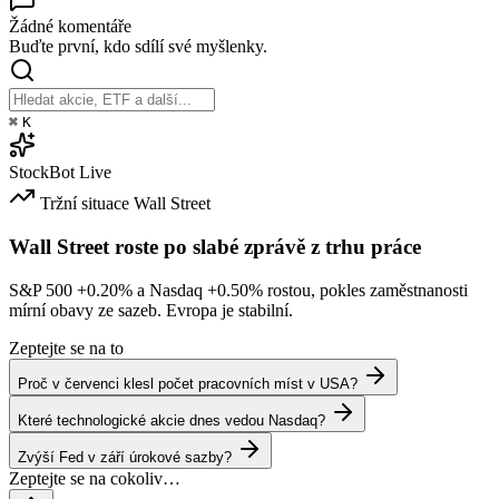
Žádné komentáře
Buďte první, kdo sdílí své myšlenky.
⌘
K
StockBot
Live
Tržní situace
Wall Street
Wall Street roste po slabé zprávě z trhu práce
S&P 500
+0.20%
a Nasdaq
+0.50%
rostou, pokles zaměstnanosti
mírní obavy ze sazeb. Evropa je stabilní.
Zeptejte se na to
Proč v červenci klesl počet pracovních míst v USA?
Které technologické akcie dnes vedou Nasdaq?
Zvýší Fed v září úrokové sazby?