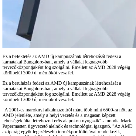
Ez a befektetés az AMD új kampuszának létrehozását fedezi a
karnatakai Bangalore-ban, amely a vállalat legnagyobb
tervezőközpontjaként fog szolgálni. Emellett az AMD 2028 végéig
körülbelül 3000 új mérnököt vesz fel.
Ez a beruházás fedezi az AMD új kampuszának létrehozását a
karnatakai Bangalore-ban, amely a vállalat legnagyobb
tervezőközpontjaként fog szolgálni. Emellett az AMD 2028 végéig
körülbelül 3000 új mérnököt vesz fel.
"A 2001-es maroknyi alkalmazottról mára több mint 6500-ra nőtt az
AMD jelenléte, amely a helyi vezetés és a magasan képzett
tehetségek által létrehozott erős alapokon nyugszik" - mondta Mark
Papermaster, ügyvezető alelnök és technológiai igazgató. "Az AMD
az iparág egyik legszélesebb termékportfóliójával rendelkezik,