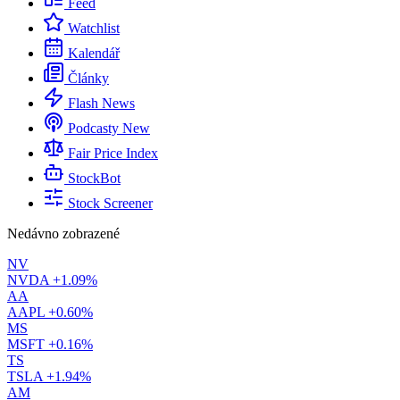
Feed
Watchlist
Kalendář
Články
Flash News
Podcasty
New
Fair Price Index
StockBot
Stock Screener
Nedávno zobrazené
NV
NVDA
+1.09%
AA
AAPL
+0.60%
MS
MSFT
+0.16%
TS
TSLA
+1.94%
AM