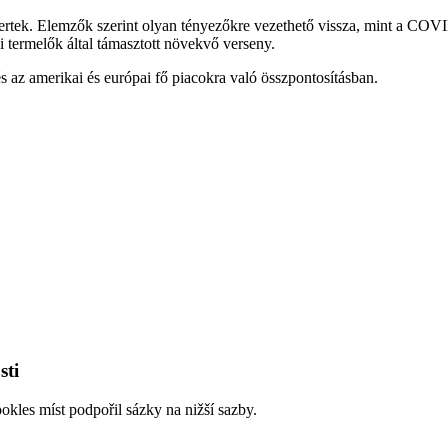
ertek. Elemzők szerint olyan tényezőkre vezethető vissza, mint a COVID
i termelők által támasztott növekvő verseny.
s az amerikai és európai fő piacokra való összpontosításban.
sti
kles míst podpořil sázky na nižší sazby.