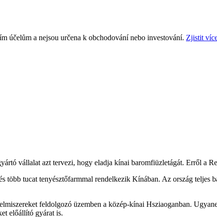
ním účelům a nejsou určena k obchodování nebo investování.
Zjistit víc
rtó vállalat azt tervezi, hogy eladja kínai baromfiüzletágát. Erről a Re
s több tucat tenyésztőfarmmal rendelkezik Kínában. Az ország teljes ba
t élelmiszereket feldolgozó üzemben a közép-kínai Hsziaoganban. Ugya
et előállító gyárat is.