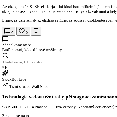
Az okok, amiért
$TSN
el akarja adni kínai baromfiüzletágát, nem ism
ukrajnai orosz invázió miatt emelkedő takarmányárak, valamint a hely
Ennek az üzletágnak az eladása segíthet az adósság csökkentésében, é
0
0
Žádné komentáře
Buďte první, kdo sdílí své myšlenky.
⌘
K
StockBot
Live
Tržní situace
Wall Street
Technologie vedou tržní rally při stagnaci zaměstnano
S&P 500
+0.60%
a Nasdaq
+1.18%
vzrostly. Nečekaný červencový po
Zeptejte se na to