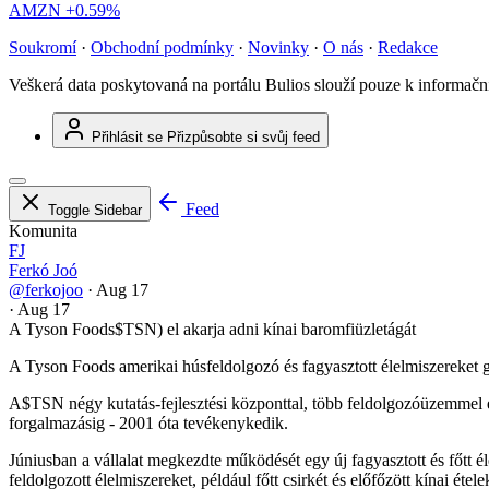
AMZN
+0.59%
Soukromí
·
Obchodní podmínky
·
Novinky
·
O nás
·
Redakce
Veškerá data poskytovaná na portálu Bulios slouží pouze k informač
Přihlásit se
Přizpůsobte si svůj feed
Feed
Toggle Sidebar
Komunita
FJ
Ferkó Joó
@ferkojoo
·
Aug 17
·
Aug 17
A Tyson Foods
$TSN
) el akarja adni kínai baromfiüzletágát
A Tyson Foods amerikai húsfeldolgozó és fagyasztott élelmiszereket gyá
A
$TSN
négy kutatás-fejlesztési központtal, több feldolgozóüzemmel é
forgalmazásig - 2001 óta tevékenykedik.
Júniusban a vállalat megkezdte működését egy új fagyasztott és főt
feldolgozott élelmiszereket, például főtt csirkét és előfőzött kínai ételek