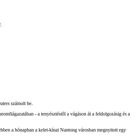
e
uters számolt be.
romfiágazatában - a tenyésztéstől a vágáson át a feldolgozásig és a
nebben a hónapban a kelet-kínai Nantong városban megnyitott egy