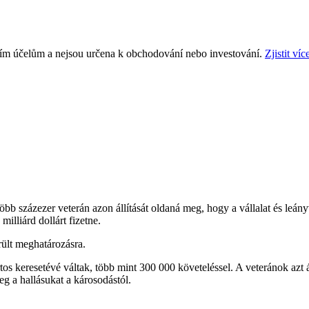
ním účelům a nejsou určena k obchodování nebo investování.
Zjistit víc
 százezer veterán azon állítását oldaná meg, hogy a vállalat és leányv
milliárd dollárt fizetne.
ült meghatározásra.
 keresetévé váltak, több mint 300 000 követeléssel. A veteránok azt á
g a hallásukat a károsodástól.