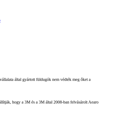
e
állalata által gyártott füldugók nem védték meg őket a
llítják, hogy a 3M és a 3M által 2008-ban felvásárolt Aearo