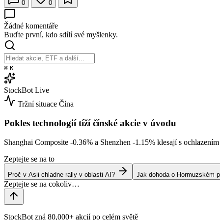
0
0
Žádné komentáře
Buďte první, kdo sdílí své myšlenky.
⌘
K
StockBot
Live
Tržní situace
Čína
Pokles technologií tíží čínské akcie v úvodu
Shanghai Composite
-0.36%
a Shenzhen
-1.15%
klesají s ochlazením
Zeptejte se na to
Proč v Asii chladne rally v oblasti AI?
Jak dohoda o Hormuzském prů
StockBot zná 80,000+ akcií po celém světě