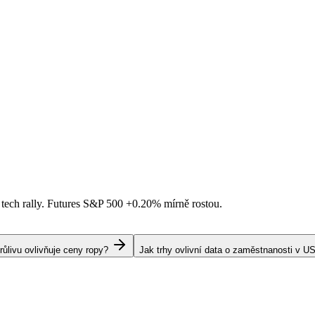
 tech rally. Futures S&P 500
+0.20%
mírně rostou.
livu ovlivňuje ceny ropy?
Jak trhy ovlivní data o zaměstnanosti v U