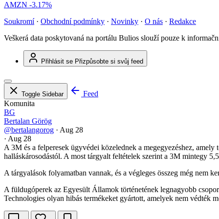
AMZN
-3.17%
Soukromí
·
Obchodní podmínky
·
Novinky
·
O nás
·
Redakce
Veškerá data poskytovaná na portálu Bulios slouží pouze k informač
Přihlásit se
Přizpůsobte si svůj feed
Feed
Toggle Sidebar
Komunita
BG
Bertalan Görög
@bertalangorog
·
Aug 28
·
Aug 28
A 3M és a felperesek ügyvédei közelednek a megegyezéshez, amely több
halláskárosodástól. A most tárgyalt feltételek szerint a 3M mintegy 5,5 
A tárgyalások folyamatban vannak, és a végleges összeg még nem ker
A füldugóperek az Egyesült Államok történetének legnagyobb csoportos
Technologies olyan hibás termékeket gyártott, amelyek nem védték me