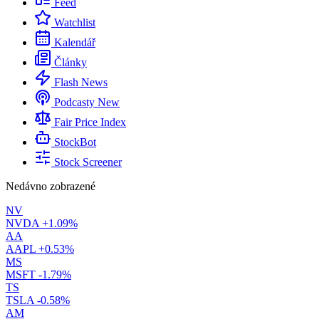
Feed
Watchlist
Kalendář
Články
Flash News
Podcasty
New
Fair Price Index
StockBot
Stock Screener
Nedávno zobrazené
NV
NVDA
+1.09%
AA
AAPL
+0.53%
MS
MSFT
-1.79%
TS
TSLA
-0.58%
AM