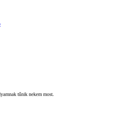
e
folyamnak tűnik nekem most.