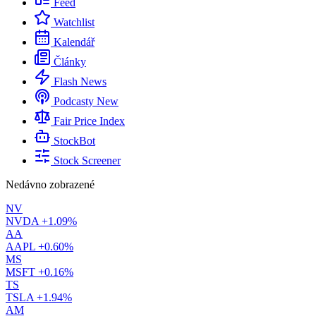
Feed
Watchlist
Kalendář
Články
Flash News
Podcasty
New
Fair Price Index
StockBot
Stock Screener
Nedávno zobrazené
NV
NVDA
+1.09%
AA
AAPL
+0.60%
MS
MSFT
+0.16%
TS
TSLA
+1.94%
AM