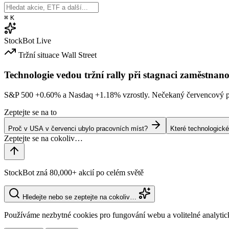
⌘
K
StockBot
Live
Tržní situace
Wall Street
Technologie vedou tržní rally při stagnaci zaměstnano
S&P 500
+0.60%
a Nasdaq
+1.18%
vzrostly. Nečekaný červencový po
Zeptejte se na to
Proč v USA v červenci ubylo pracovních míst?
Které technologické
StockBot zná 80,000+ akcií po celém světě
Hledejte nebo se zeptejte na cokoliv…
Používáme nezbytné cookies pro fungování webu a volitelné analytic