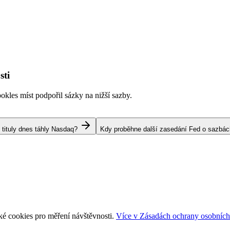
sti
kles míst podpořil sázky na nižší sazby.
 tituly dnes táhly Nasdaq?
Kdy proběhne další zasedání Fed o sazbá
ké cookies pro měření návštěvnosti.
Více v Zásadách ochrany osobních