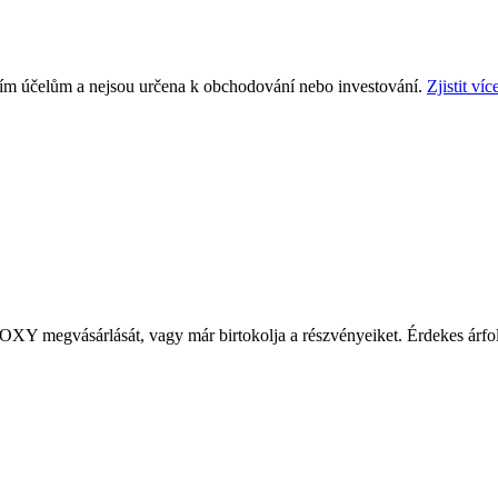
ním účelům a nejsou určena k obchodování nebo investování.
Zjistit víc
$OXY
megvásárlását, vagy már birtokolja a részvényeiket. Érdekes ár