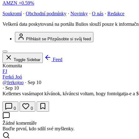
AMZN
+0.59%
Soukromí
·
Obchodní podmínky
·
Novinky
·
O nás
·
Redakce
Veškerá data poskytovaná na portálu Bulios slouží pouze k informač
Přihlásit se
Přizpůsobte si svůj feed
Feed
Toggle Sidebar
Komunita
FJ
Ferkó Joó
@ferkojoo
·
Sep 10
·
Sep 10
Kellemes vasárnapot kívánok, kíváncsi voltam, hogy fontolgatja-e a
0
0
Žádné komentáře
Buďte první, kdo sdílí své myšlenky.