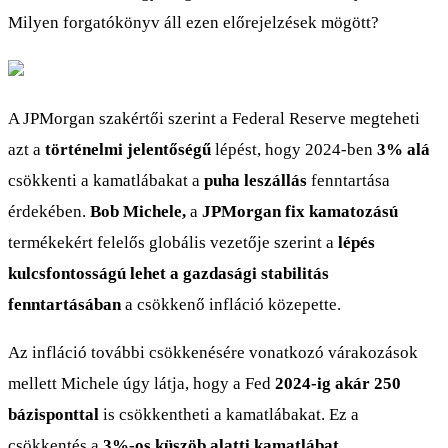
Milyen forgatókönyv áll ezen előrejelzések mögött?
A JPMorgan szakértői szerint a Federal Reserve megteheti
azt a
történelmi jelentőségű
lépést, hogy 2024-ben
3% alá
csökkenti a kamatlábakat a
puha leszállás
fenntartása
érdekében.
Bob Michele,
a
JPMorgan fix kamatozású
termékekért felelős globális vezetője szerint a
lépés
kulcsfontosságú lehet a gazdasági stabilitás
fenntartásában
a csökkenő infláció közepette.
Az infláció további csökkenésére vonatkozó várakozások
mellett Michele úgy látja, hogy a Fed
2024-ig akár 250
bázisponttal
is csökkentheti a kamatlábakat. Ez a
csökkentés a
3%-os küszöb alatti kamatlábat