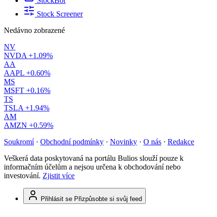
StockBot
Stock Screener
Nedávno zobrazené
NV
NVDA
+1.09%
AA
AAPL
+0.60%
MS
MSFT
+0.16%
TS
TSLA
+1.94%
AM
AMZN
+0.59%
Soukromí
·
Obchodní podmínky
·
Novinky
·
O nás
·
Redakce
Veškerá data poskytovaná na portálu Bulios slouží pouze k
informačním účelům a nejsou určena k obchodování nebo
investování.
Zjistit více
Přihlásit se
Přizpůsobte si svůj feed