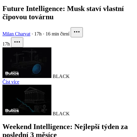
Future Intelligence: Musk staví vlastní
čipovou továrnu
Milan Charvat
·
17h
·
16 min čtení
17h
BLACK
Číst více
BLACK
Weekend Intelligence: Nejlepší týden za
poslední 3 měsíce