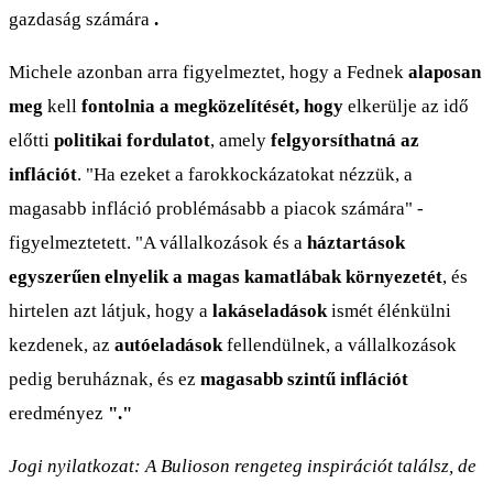
gazdaság számára
.
Michele azonban arra figyelmeztet, hogy a Fednek
alaposan
meg
kell
fontolnia a megközelítését, hogy
elkerülje az idő
előtti
politikai fordulatot
, amely
felgyorsíthatná az
inflációt
. "Ha ezeket a farokkockázatokat nézzük, a
magasabb infláció problémásabb a piacok számára" -
figyelmeztetett. "A vállalkozások és a
háztartások
egyszerűen elnyelik a magas kamatlábak környezetét
, és
hirtelen azt látjuk, hogy a
lakáseladások
ismét élénkülni
kezdenek, az
autóeladások
fellendülnek, a vállalkozások
pedig beruháznak, és ez
magasabb szintű inflációt
eredményez
"."
Jogi nyilatkozat: A Bulioson rengeteg inspirációt találsz, de