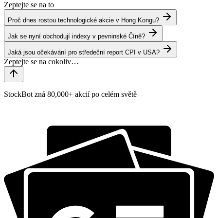
Zeptejte se na to
Proč dnes rostou technologické akcie v Hong Kongu?
Jak se nyní obchodují indexy v pevninské Číně?
Jaká jsou očekávání pro středeční report CPI v USA?
StockBot zná 80,000+ akcií po celém světě