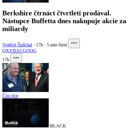
Berkshire čtrnáct čtvrtletí prodával.
Nástupce Buffetta dnes nakupuje akcie za
miliardy
Vojtěch Šplíchal
·
17h
·
5 min čtení
OXY
BAC
GOOG
17h
Číst více
BLACK