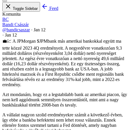
Feed
Toggle Sidebar
Komunita
BC
Bandi Császár
@bandicsaszar
·
Jan 12
·
Jan 12
💼💹 A JPMorgan
$JPM
bank más amerikai bankokkal együtt ma
tette közzé 2023 4Q eredményeit. A negyedévre vonatkozóan 9,3
milliárd dolláros (részvényenként 3,04 dollár) nettó nyereséget
jelentett. Az egész évre vonatkozóan a nettó nyereség 49,6 milliárd
dollár (16,23 dollár részvényenként). Ez egy tisztességes összeg,
ami részben ezért is a legnagyobb bank az USA-ban. A jobb
hitelezési marzsok és a First Republic csődbe ment regionális bank
felvásárlása révén ez az eredmény 31%-kal jobb, mint a 2022-es
eredmény.
Azt mondanám, hogy ez a legstabilabb bank az amerikai piacon, így
nem kell aggódnunk semmilyen összeomlástól, mint ami a nagy
bankházakkal történt 2008-ban és tavaly.
A vállalat nagyon szolid eredményekre számít a következő évben,
így ebbe a bankba befektetni nem lehet rossz választás. Ennek
ellenére fontos szemmel tartani a Fed döntését, amely nagyban