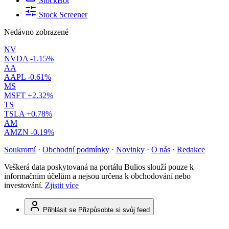
StockBot
Stock Screener
Nedávno zobrazené
NV
NVDA
-1.15%
AA
AAPL
-0.61%
MS
MSFT
+2.32%
TS
TSLA
+0.78%
AM
AMZN
-0.19%
Soukromí
·
Obchodní podmínky
·
Novinky
·
O nás
·
Redakce
Veškerá data poskytovaná na portálu Bulios slouží pouze k
informačním účelům a nejsou určena k obchodování nebo
investování.
Zjistit více
Přihlásit se
Přizpůsobte si svůj feed