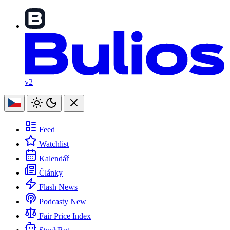
v2
Feed
Watchlist
Kalendář
Články
Flash News
Podcasty
New
Fair Price Index