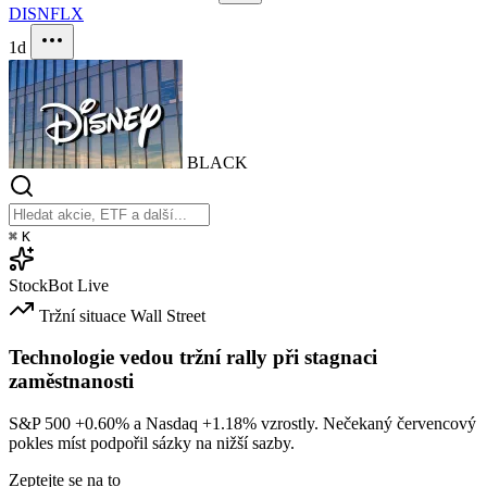
DIS
NFLX
1d
BLACK
⌘
K
StockBot
Live
Tržní situace
Wall Street
Technologie vedou tržní rally při stagnaci
zaměstnanosti
S&P 500
+0.60%
a Nasdaq
+1.18%
vzrostly. Nečekaný červencový
pokles míst podpořil sázky na nižší sazby.
Zeptejte se na to