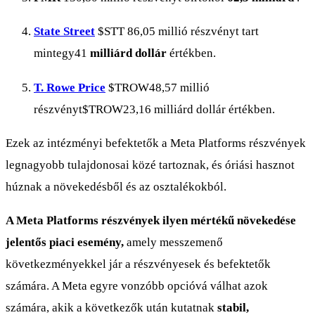
State Street
$STT
86,05 millió részvényt tart
mintegy41
milliárd dollár
értékben.
T. Rowe Price
$TROW
48,57 millió
részvényt
$TROW
23,16 milliárd dollár értékben.
Ezek az intézményi befektetők a Meta Platforms részvények
legnagyobb tulajdonosai közé tartoznak, és óriási hasznot
húznak a növekedésből és az osztalékokból.
A Meta Platforms részvények ilyen mértékű növekedése
jelentős piaci esemény,
amely messzemenő
következményekkel jár a részvényesek és befektetők
számára. A Meta egyre vonzóbb opcióvá válhat azok
számára, akik a következők után kutatnak
stabil,