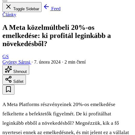
Feed
Toggle Sidebar
Články
A Meta közelmúltbeli 20%-os
emelkedése: ki profitál leginkább a
növekedésből?
GS
György Sárosi
·
7. února 2024
·
2 min čtení
Shrnout
Sdílet
A Meta Platforms részvényeinek 20%-os emelkedése
felkeltette a befektetők figyelmét. De ki profitálhat
leginkább ebből a növekedésből? Megnézzük, kik a fő
nyertesei ennek az emelkedésnek, és mit jelent ez a vállalat