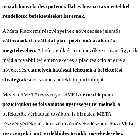
osztaléknövekedési potenciállal és hosszú távú értékkel
rendelkező befektetéseket keresnek.
A Meta Platforms részvényeinek növekedése jelentős
változásokat a vállalat piaci pozícionálásában és
megítélésében.
A befektetők és az elemzők szorosan figyelik
majd a további fejleményeket és a piac reakcióját erre a
növekedésre.
amelyek hatással lehetnek a befektetési
stratégiákra
és számos befektető portfólióját.
Mivel a $METArészvények
$META
erősítik piaci
pozíciójukat és folyamatos nyereséget termelnek
, a
befektetők várhatóan továbbra is bíznak a META
részvényértékének hosszú távú növekedésében.
Ez a Meta
részvények iránti érdeklődés további növekedéséhez