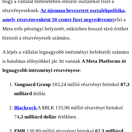
hogy a vállalat történetében először osztalékot fizet a
részvényeseknek.
Az újonnan bevezetett osztalékpolitika,
amely részvényenként 50 centet fizet negyedévente
jelzi a
Meta erős pénzügyi helyzetét, miközben hosszú távú értéket
biztosít a részvényesek számára.
A lépés a vállalat legnagyobb intézményi befektetői számára
is hatalmas előnyökkel jár. Itt vannak
A Meta Platforms öt
legnagyobb intézményi részvényese
:
Vanguard Group
183,24 millió részvényt birtokol
87,3
milliárd
dollár.
Blackrock
A
$BLK
155,96 millió részvényt birtokol
74
,3 milliárd dollár
értékben .
FMR
130,80 millió részvényt birtokol
62,3 milliárd
.