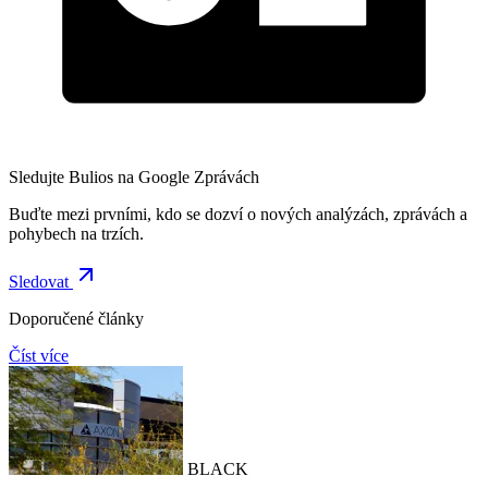
Sledujte Bulios na Google Zprávách
Buďte mezi prvními, kdo se dozví o nových analýzách, zprávách a
pohybech na trzích.
Sledovat
Doporučené články
Číst více
BLACK