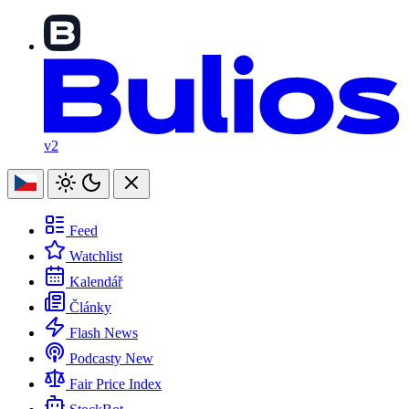
v2
Feed
Watchlist
Kalendář
Články
Flash News
Podcasty
New
Fair Price Index