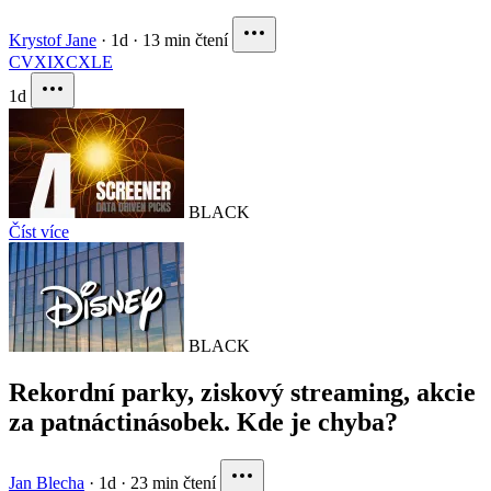
Krystof Jane
·
1d
·
13 min čtení
CVX
IXC
XLE
1d
BLACK
Číst více
BLACK
Rekordní parky, ziskový streaming, akcie
za patnáctinásobek. Kde je chyba?
Jan Blecha
·
1d
·
23 min čtení