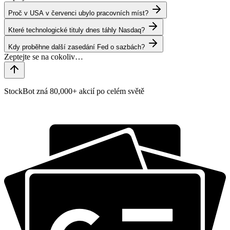
Proč v USA v červenci ubylo pracovních míst?
Které technologické tituly dnes táhly Nasdaq?
Kdy proběhne další zasedání Fed o sazbách?
StockBot zná 80,000+ akcií po celém světě