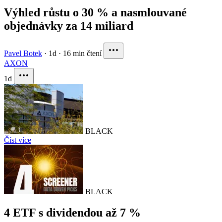
Výhled růstu o 30 % a nasmlouvané
objednávky za 14 miliard
Pavel Botek
·
1d
·
16 min čtení
AXON
1d
BLACK
Číst více
BLACK
4 ETF s dividendou až 7 %