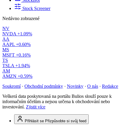
StockBot
Stock Screener
Nedávno zobrazené
NV
NVDA
+1.09%
AA
AAPL
+0.60%
MS
MSFT
+0.16%
TS
TSLA
+1.94%
AM
AMZN
+0.59%
Soukromí
·
Obchodní podmínky
·
Novinky
·
O nás
·
Redakce
Veškerá data poskytovaná na portálu Bulios slouží pouze k
informačním účelům a nejsou určena k obchodování nebo
investování.
Zjistit více
Přihlásit se
Přizpůsobte si svůj feed