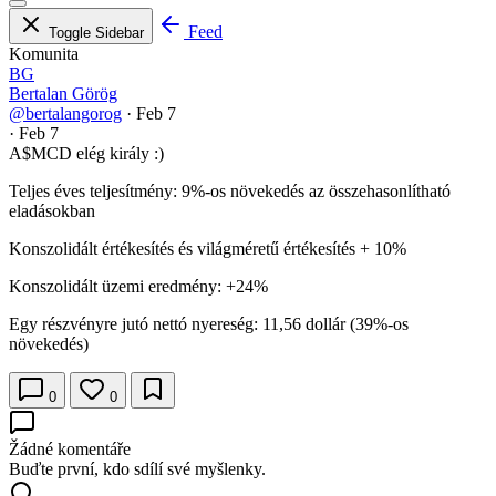
Feed
Toggle Sidebar
Komunita
BG
Bertalan Görög
@bertalangorog
·
Feb 7
·
Feb 7
A
$MCD
elég király :)
Teljes éves teljesítmény: 9%-os növekedés az összehasonlítható
eladásokban
Konszolidált értékesítés és világméretű értékesítés + 10%
Konszolidált üzemi eredmény: +24%
Egy részvényre jutó nettó nyereség: 11,56 dollár (39%-os
növekedés)
0
0
Žádné komentáře
Buďte první, kdo sdílí své myšlenky.