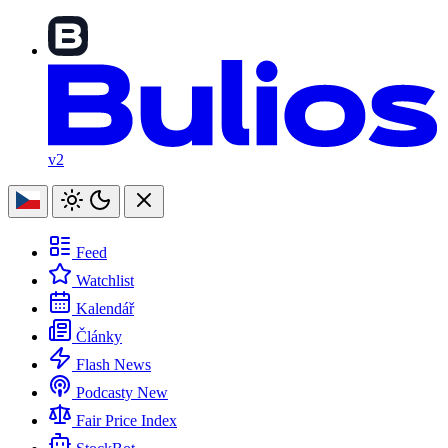
v2
Feed
Watchlist
Kalendář
Články
Flash News
Podcasty
New
Fair Price Index