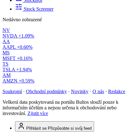
StockBot
Stock Screener
Nedávno zobrazené
NV
NVDA
+1.09%
AA
AAPL
+0.60%
MS
MSFT
+0.16%
TS
TSLA
+1.94%
AM
AMZN
+0.59%
Soukromí
·
Obchodní podmínky
·
Novinky
·
O nás
·
Redakce
Veškerá data poskytovaná na portálu Bulios slouží pouze k
informačním účelům a nejsou určena k obchodování nebo
investování.
Zjistit více
Přihlásit se
Přizpůsobte si svůj feed