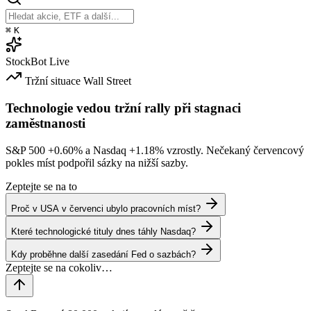
⌘
K
StockBot
Live
Tržní situace
Wall Street
Technologie vedou tržní rally při stagnaci
zaměstnanosti
S&P 500
+0.60%
a Nasdaq
+1.18%
vzrostly. Nečekaný červencový
pokles míst podpořil sázky na nižší sazby.
Zeptejte se na to
Proč v USA v červenci ubylo pracovních míst?
Které technologické tituly dnes táhly Nasdaq?
Kdy proběhne další zasedání Fed o sazbách?