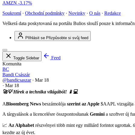
AMZN
-3.17%
Soukromí
·
Obchodní podmínky
·
Novinky
·
O nás
·
Redakce
Veškerá data poskytovaná na portálu Bulios slouží pouze k informač
Přihlásit se
Přizpůsobte si svůj feed
Feed
Toggle Sidebar
Komunita
BC
Bandi Császár
@bandicsaszar
·
Mar 18
·
Mar 18
🚀💡 Hírek a technika világából! 📱💻
A
Bloomberg News
beszámolója
szerint az Apple
$AAPL
vizsgálja 
A tárgyalások a licencelésre összpontosítanak
Gemini
a szoftver új f
📈
Az Alphabet
részvényei több mint egy milliárd forintot ugrottak.
6
kezdte az új évet.