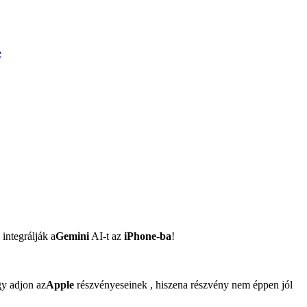
e
integrálják a
Gemini
AI-t az
iPhone-ba
!
gy adjon az
Apple
részvényeseinek , hiszena részvény nem éppen jól