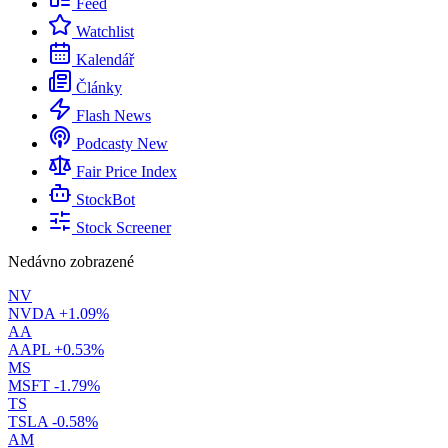
Feed
Watchlist
Kalendář
Články
Flash News
Podcasty
New
Fair Price Index
StockBot
Stock Screener
Nedávno zobrazené
NV
NVDA
+1.09%
AA
AAPL
+0.53%
MS
MSFT
-1.79%
TS
TSLA
-0.58%
AM