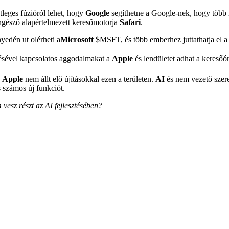
tleges fúzióról lehet, hogy
Google
segíthetne a Google-nek, hogy több
észő alapértelmezett keresőmotorja
Safari
.
yedén ut olérheti a
Microsoft
$MSFT
, és több emberhez juttathatja el 
désével kapcsolatos aggodalmakat a
Apple
és lendületet adhat a keresőór
y
Apple
nem állt elő újításokkal ezen a területen.
AI
és nem vezető szerep
 számos új funkciót.
vesz részt az AI fejlesztésében?