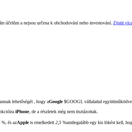
ním účelům a nejsou určena k obchodování nebo investování.
Zjistit víc
annak lehetőségét , hogy a
Google
$GOOGL
vállalattal együttműködve 
unkcióira
iPhone
, de a részletek még nem tisztázottak.
 %
, és az
Apple
is emelkedett
2,5 %
amilegalább egy kis lökést kell, ho