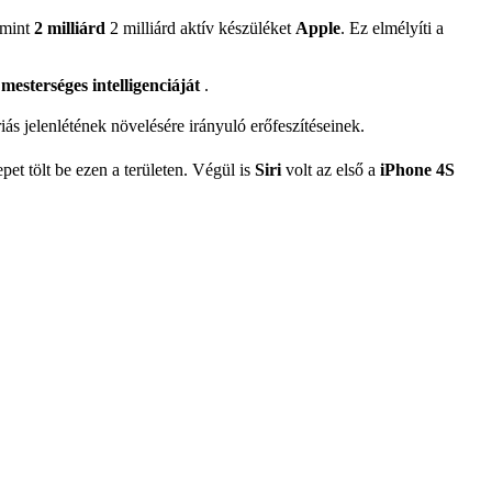
 mint
2 milliárd
2 milliárd aktív készüléket
Apple
. Ez elmélyíti a
a
mesterséges intelligenciáját
.
iás jelenlétének növelésére irányuló erőfeszítéseinek.
et tölt be ezen a területen. Végül is
Siri
volt az első a
iPhone 4S