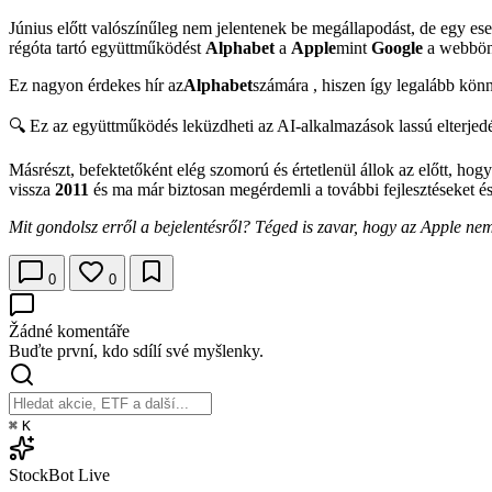
Június előtt valószínűleg nem jelentenek be megállapodást, de egy ese
régóta tartó együttműködést
Alphabet
a
Apple
mint
Google
a webböng
Ez nagyon érdekes hír az
Alphabet
számára , hiszen így legalább könn
🔍 Ez az együttműködés leküzdheti az AI-alkalmazások lassú elterje
Másrészt, befektetőként elég szomorú és értetlenül állok az előtt, hog
vissza
2011
és ma már biztosan megérdemli a további fejlesztéseket és
Mit gondolsz erről a bejelentésről? Téged is zavar, hogy az Apple nem 
0
0
Žádné komentáře
Buďte první, kdo sdílí své myšlenky.
⌘
K
StockBot
Live