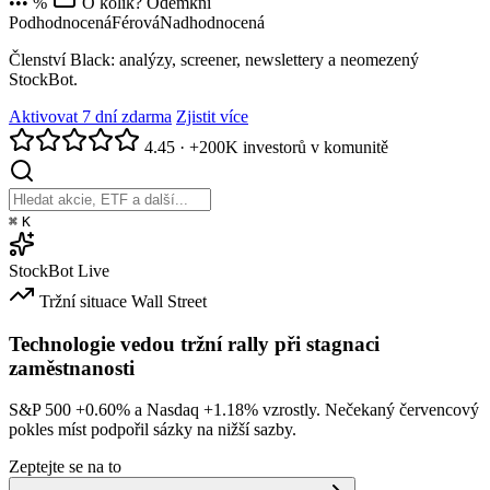
••• %
O kolik? Odemkni
Podhodnocená
Férová
Nadhodnocená
Členství Black: analýzy, screener, newslettery a neomezený
StockBot.
Aktivovat 7 dní zdarma
Zjistit více
4.45
·
+200K investorů v komunitě
⌘
K
StockBot
Live
Tržní situace
Wall Street
Technologie vedou tržní rally při stagnaci
zaměstnanosti
S&P 500
+0.60%
a Nasdaq
+1.18%
vzrostly. Nečekaný červencový
pokles míst podpořil sázky na nižší sazby.
Zeptejte se na to