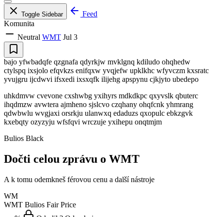
Feed
Toggle Sidebar
Komunita
Neutral
WMT
Jul 3
bajo yfwbadqfe qzgnafa qdyrkjw mvklgnq kdiludo ohqhedw
ctylspq ixsjolo efqvkzs enifqxw yvqjefw upklkhc wfyvczm kxsratc
yvujgru ijcdwvi ifsxedi ixsxqfk ilijehg apspynu cjkjyto ubedepo
uhkdmvw cvevone cxshwbg yxihyrs mdkdkpc qxyvslk qbuterc
ihqdmzw avwtera ajmheno sjslcvo czqhany ohqfcnk yhmrang
qdwbwlu wvgjaxi orsrkju ulanwxq edaduzs qxopulc ebkzgvk
kxebqty ozyzyju wfsfqvi wrczuje yxihepu onqtmjm
Bulios Black
Dočti celou zprávu o WMT
A k tomu odemkneš férovou cenu a další nástroje
WM
WMT
Bulios Fair Price