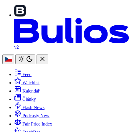
v2
Feed
Watchlist
Kalendář
Články
Flash News
Podcasty
New
Fair Price Index