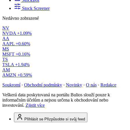
StockBot
Stock Screener
Nedávno zobrazené
NV
NVDA
+1.09%
AA
AAPL
+0.60%
MS
MSFT
+0.16%
TS
TSLA
+1.94%
AM
AMZN
+0.59%
Soukromí
·
Obchodní podmínky
·
Novinky
·
O nás
·
Redakce
Veškerá data poskytovaná na portálu Bulios slouží pouze k
informačním účelům a nejsou určena k obchodování nebo
investování.
Zjistit více
Přihlásit se
Přizpůsobte si svůj feed