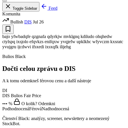
Feed
Toggle Sidebar
Komunita
Bullish
DIS
Jul 26
bajo yfwbadqfe qzgnafa qdyrkjw mvklgnq kdiludo ohqhedw
ctylspq ixsjolo efqvkzs enifqxw yvqjefw upklkhc wfyvczm kxsratc
yvujgru ijcdwvi ifsxedi ixsxqfk ilijehg
Bulios Black
Dočti celou zprávu o DIS
A k tomu odemkneš férovou cenu a další nástroje
DI
DIS
Bulios Fair Price
••• %
O kolik? Odemkni
Podhodnocená
Férová
Nadhodnocená
Členství Black: analýzy, screener, newslettery a neomezený
StockBot.