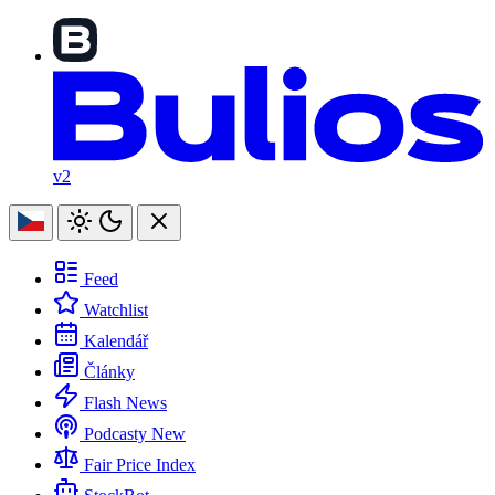
v2
Feed
Watchlist
Kalendář
Články
Flash News
Podcasty
New
Fair Price Index