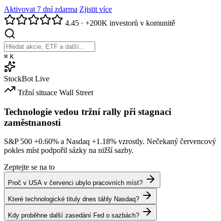
Aktivovat 7 dní zdarma
Zjistit více
4.45
·
+200K investorů v komunitě
⌘
K
StockBot
Live
Tržní situace
Wall Street
Technologie vedou tržní rally při stagnaci
zaměstnanosti
S&P 500
+0.60%
a Nasdaq
+1.18%
vzrostly. Nečekaný červencový
pokles míst podpořil sázky na nižší sazby.
Zeptejte se na to
Proč v USA v červenci ubylo pracovních míst?
Které technologické tituly dnes táhly Nasdaq?
Kdy proběhne další zasedání Fed o sazbách?