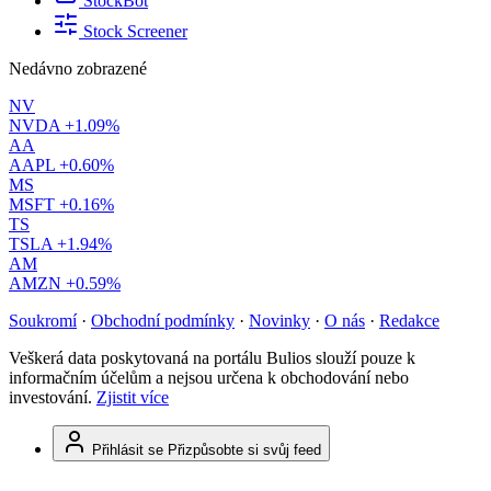
StockBot
Stock Screener
Nedávno zobrazené
NV
NVDA
+1.09%
AA
AAPL
+0.60%
MS
MSFT
+0.16%
TS
TSLA
+1.94%
AM
AMZN
+0.59%
Soukromí
·
Obchodní podmínky
·
Novinky
·
O nás
·
Redakce
Veškerá data poskytovaná na portálu Bulios slouží pouze k
informačním účelům a nejsou určena k obchodování nebo
investování.
Zjistit více
Přihlásit se
Přizpůsobte si svůj feed