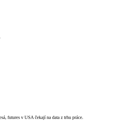
.
esá, futures v USA čekají na data z trhu práce.