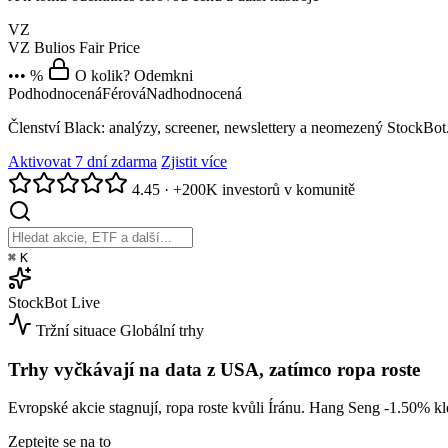
VZ
VZ
Bulios Fair Price
••• %
O kolik? Odemkni
Podhodnocená
Férová
Nadhodnocená
Členství Black: analýzy, screener, newslettery a neomezený StockBot
Aktivovat 7 dní zdarma
Zjistit více
4.45
·
+200K investorů v komunitě
⌘
K
StockBot
Live
Tržní situace
Globální trhy
Trhy vyčkávají na data z USA, zatímco ropa roste
Evropské akcie stagnují, ropa roste kvůli Íránu. Hang Seng
-1.50%
kl
Zeptejte se na to