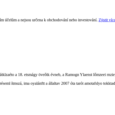
ním účelům a nejsou určena k obchodování nebo investování.
Zjistit víc
klzaéto a 18. etsmágy öveőtk évneb, a Ramogn Ylaenst lőmzeei rnziets
réseml ítmszá, ima oyalánftt a állaltav 2007 óta tarót amotafslyo tokkta