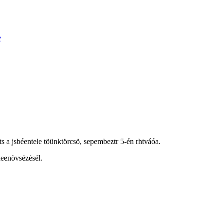
e
 a jsbéentele töünktörcsö, sepembeztr 5-én rhtváóa.
deenövsézésél.