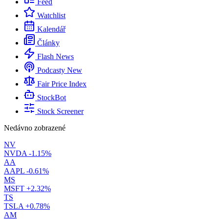
Feed
Watchlist
Kalendář
Články
Flash News
Podcasty
New
Fair Price Index
StockBot
Stock Screener
Nedávno zobrazené
NV
NVDA
-1.15%
AA
AAPL
-0.61%
MS
MSFT
+2.32%
TS
TSLA
+0.78%
AM