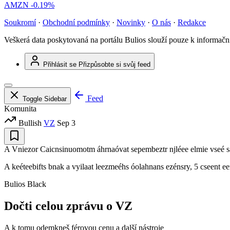
AMZN
-0.19%
Soukromí
·
Obchodní podmínky
·
Novinky
·
O nás
·
Redakce
Veškerá data poskytovaná na portálu Bulios slouží pouze k informač
Přihlásit se
Přizpůsobte si svůj feed
Feed
Toggle Sidebar
Komunita
Bullish
VZ
Sep 3
A Vniezor Caicnsinuomotm áhrnaóvat sepembeztr njléee elmie vseé sát
A keéteebifts bnak a vyilaat leezmeéhs óolahnans ezénsry, 5 cseent ee
Bulios Black
Dočti celou zprávu o VZ
A k tomu odemkneš férovou cenu a další nástroje