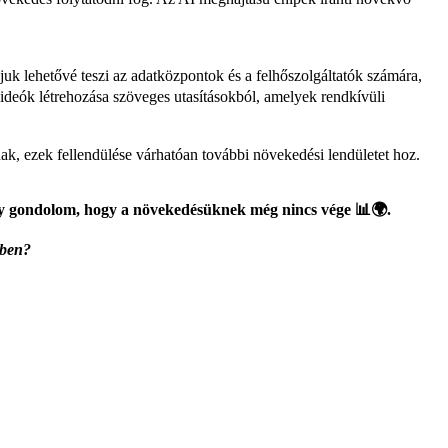
ájuk lehetővé teszi az adatközpontok és a felhőszolgáltatók számára,
ideók létrehozása szöveges utasításokból, amelyek rendkívüli
nak, ezek fellendülése várhatóan további növekedési lendületet hoz.
Úgy gondolom, hogy a növekedésüknek még nincs vége 📊🌍.
dben?