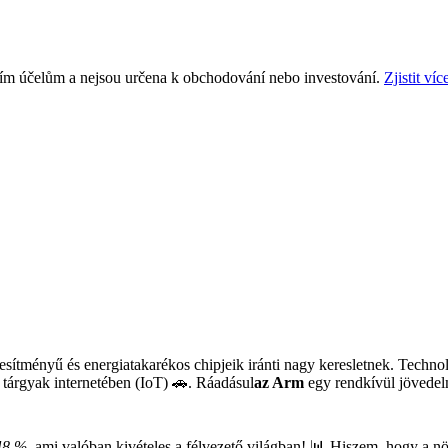
ním účelům a nejsou určena k obchodování nebo investování.
Zjistit víc
jesítményű és energiatakarékos chipjeik iránti nagy keresletnek. Technol
 tárgyak internetében (IoT) 🚗. Ráadásul
az Arm
egy rendkívül jövedelm
48 %,
ami valóban kivételes a félvezető világban! 📊 Hiszem, hogy a n