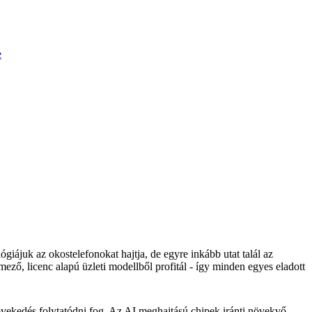
e
ógiájuk az okostelefonokat hajtja, de egyre inkább utat talál az
ező, licenc alapú üzleti modellből profitál - így minden egyes eladott
övekedés folytatódni fog. Az AI meghajtású chipek iránti növekvő