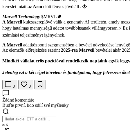
kereslet miatt
az Arm
előtt fényes jövő áll . 🌟
Marvell Technology
$MRVL
⚙️
A Marvell
kulcsszereplővé válik a generatív AI területén, amely megv
hogy hatalmas mennyiségű adatot továbbítsanak villámgyorsan.⚡ Ez kr
számítási teljesítményt igényelnek.
A Marvell
adatközponti szegmensében a bevétel növekedése lenyűg
Az elemzők előrejelzése szerint
2025-re
a
Marvell
bevételei akár 202
Mindkét vállalat erős pozícióval rendelkezik napjaink egyik le
Jelenleg ezt a két céget követem és fontolgatom, hogy felveszem őke
0
0
Žádné komentáře
Buďte první, kdo sdílí své myšlenky.
⌘
K