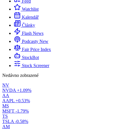
Feed
Watchlist
Kalendář
Články
Flash News
Podcasty
New
Fair Price Index
StockBot
Stock Screener
Nedávno zobrazené
NV
NVDA
+1.09%
AA
AAPL
+0.53%
MS
MSFT
-1.79%
TS
TSLA
-0.58%
AM