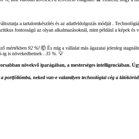
áltoztatja a tartalomkészítés és az adatfeldolgozás módját . Technológi
itikus fontosságú az olyan alkalmazásoknál, mint például a képek és v
öző mértékben
92 %!
🤯 És míg a vállalat más ágazatai jelenleg stagnál
5-ig is növekedhetnek .
35 %.
💡
ggyorsabban növekvő iparágában, a mesterséges intelligenciában. 
t a portfóliómba, neked van-e valamilyen technológiai cég a látókörö