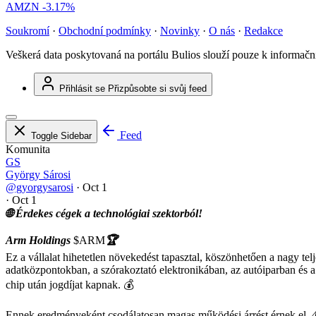
AMZN
-3.17%
Soukromí
·
Obchodní podmínky
·
Novinky
·
O nás
·
Redakce
Veškerá data poskytovaná na portálu Bulios slouží pouze k informač
Přihlásit se
Přizpůsobte si svůj feed
Feed
Toggle Sidebar
Komunita
GS
György Sárosi
@gyorgysarosi
·
Oct 1
·
Oct 1
🌐 Érdekes cégek a technológiai szektorból!
Arm Holdings
$ARM
🏆
Ez a vállalat hihetetlen növekedést tapasztal, köszönhetően a nagy tel
adatközpontokban, a szórakoztató elektronikában, az autóiparban és a
chip után jogdíjat kapnak. 💰
Ennek eredményeként csodálatosan magas működési árrést érnek el.