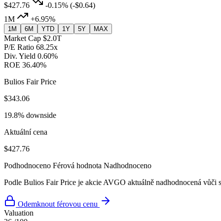
$427.76
-0.15%
(-$0.64)
1M
+6.95%
1M
6M
YTD
1Y
5Y
MAX
Market Cap
$2.0T
P/E Ratio
68.25x
Div. Yield
0.60%
ROE
36.40%
Bulios Fair Price
$343.06
19.8% downside
Aktuální cena
$427.76
Podhodnoceno
Férová hodnota
Nadhodnoceno
Podle Bulios Fair Price je akcie AVGO aktuálně nadhodnocená vůči s
Odemknout férovou cenu
Valuation