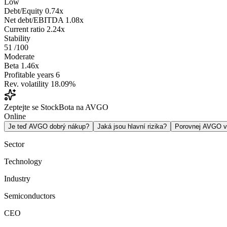
Low
Debt/Equity
0.74x
Net debt/EBITDA
1.08x
Current ratio
2.24x
Stability
51
/100
Moderate
Beta
1.46x
Profitable years
6
Rev. volatility
18.09%
Zeptejte se StockBota na AVGO
Online
Je teď AVGO dobrý nákup?
Jaká jsou hlavní rizika?
Porovnej AVGO 
Sector
Technology
Industry
Semiconductors
CEO