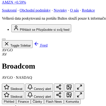
AMZN
+0.59%
Soukromí
·
Obchodní podmínky
·
Novinky
·
O nás
·
Redakce
Veškerá data poskytovaná na portálu Bulios slouží pouze k informač
Přihlásit se
Přizpůsobte si svůj feed
Feed
Toggle Sidebar
AVGO
AV
Broadcom
AVGO · NASDAQ
Sledovat
Cenový alert
Sledovat
Cenový alert
Přehled
Finance
Články
Flash News
Komunita