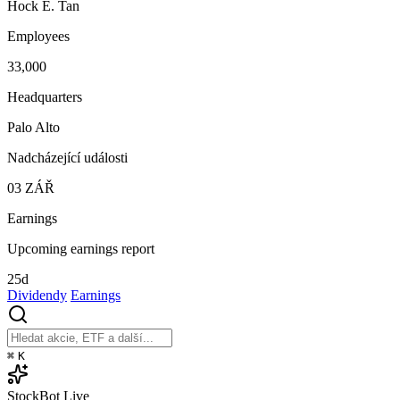
Hock E. Tan
Employees
33,000
Headquarters
Palo Alto
Nadcházející události
03
ZÁŘ
Earnings
Upcoming earnings report
25d
Dividendy
Earnings
⌘
K
StockBot
Live