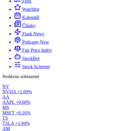
Feed
Watchlist
Kalendář
Články
Flash News
Podcasty
New
Fair Price Index
StockBot
Stock Screener
Nedávno zobrazené
NV
NVDA
+1.09%
AA
AAPL
+0.60%
MS
MSFT
+0.16%
TS
TSLA
+1.94%
AM