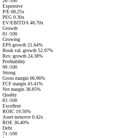
26
/100
Expensive
P/E
68.25x
PEG
0.30x
EV/EBITDA
48.70x
Growth
81
/100
Growing
EPS growth
21.64%
Book val. growth
52.97%
Rev. growth
24.38%
Profitability
99
/100
Strong
Gross margin
66.96%
FCF margin
43.41%
Net margin
38.85%
Quality
83
/100
Excellent
ROIC
19.50%
Asset turnover
0.42x
ROE
36.40%
Debt
71
/100