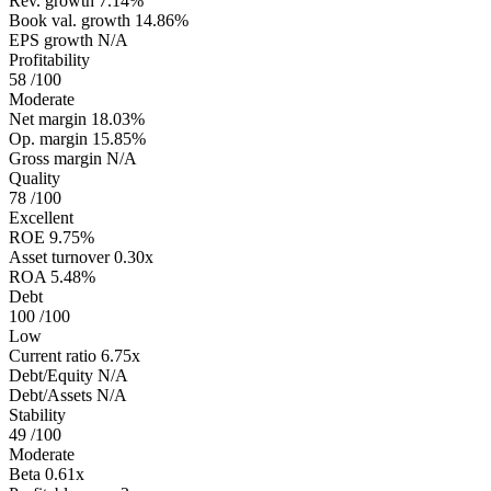
Rev. growth
7.14%
Book val. growth
14.86%
EPS growth
N/A
Profitability
58
/100
Moderate
Net margin
18.03%
Op. margin
15.85%
Gross margin
N/A
Quality
78
/100
Excellent
ROE
9.75%
Asset turnover
0.30x
ROA
5.48%
Debt
100
/100
Low
Current ratio
6.75x
Debt/Equity
N/A
Debt/Assets
N/A
Stability
49
/100
Moderate
Beta
0.61x