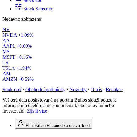
StockBot
Stock Screener
Nedávno zobrazené
NV
NVDA
+1.09%
AA
AAPL
+0.60%
MS
MSFT
+0.16%
TS
TSLA
+1.94%
AM
AMZN
+0.59%
Soukromí
·
Obchodní podmínky
·
Novinky
·
O nás
·
Redakce
Veškerá data poskytovaná na portálu Bulios slouží pouze k
informačním účelům a nejsou určena k obchodování nebo
investování.
Zjistit více
Přihlásit se
Přizpůsobte si svůj feed