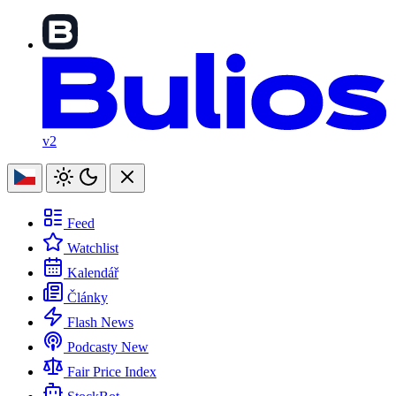
v2
Feed
Watchlist
Kalendář
Články
Flash News
Podcasty
New
Fair Price Index