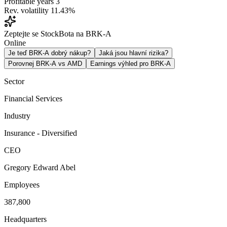
Profitable years
3
Rev. volatility
11.43%
Zeptejte se StockBota na BRK-A
Online
Je teď BRK-A dobrý nákup?
Jaká jsou hlavní rizika?
Porovnej BRK-A vs AMD
Earnings výhled pro BRK-A
Sector
Financial Services
Industry
Insurance - Diversified
CEO
Gregory Edward Abel
Employees
387,800
Headquarters