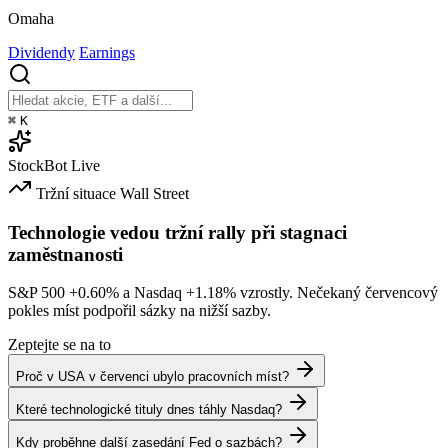
Omaha
Dividendy
Earnings
⌘
K
StockBot
Live
Tržní situace
Wall Street
Technologie vedou tržní rally při stagnaci
zaměstnanosti
S&P 500
+0.60%
a Nasdaq
+1.18%
vzrostly. Nečekaný červencový
pokles míst podpořil sázky na nižší sazby.
Zeptejte se na to
Proč v USA v červenci ubylo pracovních míst?
Které technologické tituly dnes táhly Nasdaq?
Kdy proběhne další zasedání Fed o sazbách?