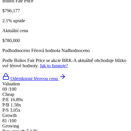
Bulios Fair Price
$796,177
2.1% upside
Aktuální cena
$780,000
Podhodnoceno
Férová hodnota
Nadhodnoceno
Podle Bulios Fair Price se akcie BRK-A aktuálně obchoduje blízko
své férové hodnoty.
Jak to funguje?
Odemknout férovou cenu
Valuation
69
/100
Cheap
P/E
16.89x
P/B
1.58x
P/S
3.05x
Growth
81
/100
Growing