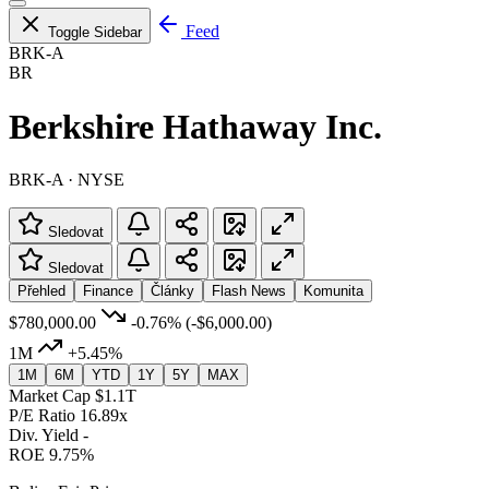
Feed
Toggle Sidebar
BRK-A
BR
Berkshire Hathaway Inc.
BRK-A · NYSE
Sledovat
Sledovat
Přehled
Finance
Články
Flash News
Komunita
$780,000.00
-0.76%
(-$6,000.00)
1M
+5.45%
1M
6M
YTD
1Y
5Y
MAX
Market Cap
$1.1T
P/E Ratio
16.89x
Div. Yield
-
ROE
9.75%