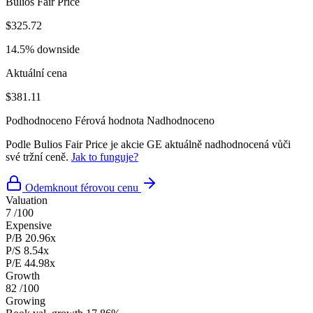
Bulios Fair Price
$325.72
14.5% downside
Aktuální cena
$381.11
Podhodnoceno
Férová hodnota
Nadhodnoceno
Podle Bulios Fair Price je akcie GE aktuálně nadhodnocená vůči
své tržní ceně.
Jak to funguje?
Odemknout férovou cenu
Valuation
7
/100
Expensive
P/B
20.96x
P/S
8.54x
P/E
44.98x
Growth
82
/100
Growing