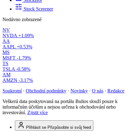
StockBot
Stock Screener
Nedávno zobrazené
NV
NVDA
+1.09%
AA
AAPL
+0.53%
MS
MSFT
-1.79%
TS
TSLA
-0.58%
AM
AMZN
-3.17%
Soukromí
·
Obchodní podmínky
·
Novinky
·
O nás
·
Redakce
Veškerá data poskytovaná na portálu Bulios slouží pouze k
informačním účelům a nejsou určena k obchodování nebo
investování.
Zjistit více
Přihlásit se
Přizpůsobte si svůj feed