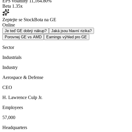
EPS volatility
11,164.80%
Beta
1.35x
Zeptejte se StockBota na GE
Online
Je teď GE dobrý nákup?
Jaká jsou hlavní rizika?
Porovnej GE vs AMD
Earnings výhled pro GE
Sector
Industrials
Industry
Aerospace & Defense
CEO
H. Lawrence Culp Jr.
Employees
57,000
Headquarters