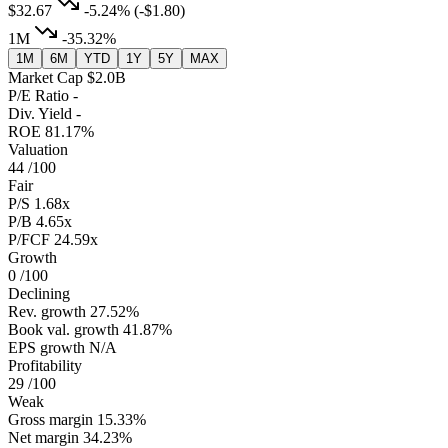
$32.67
-5.24%
(-$1.80)
1M
-35.32%
1M
6M
YTD
1Y
5Y
MAX
Market Cap
$2.0B
P/E Ratio
-
Div. Yield
-
ROE
81.17%
Valuation
44
/100
Fair
P/S
1.68x
P/B
4.65x
P/FCF
24.59x
Growth
0
/100
Declining
Rev. growth
27.52%
Book val. growth
41.87%
EPS growth
N/A
Profitability
29
/100
Weak
Gross margin
15.33%
Net margin
34.23%