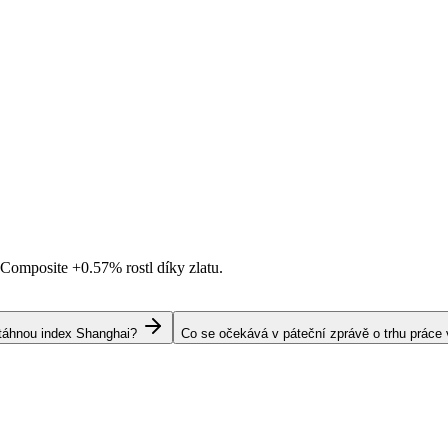
i Composite
+0.57%
rostl díky zlatu.
s táhnou index Shanghai?
Co se očekává v páteční zprávě o trhu práce