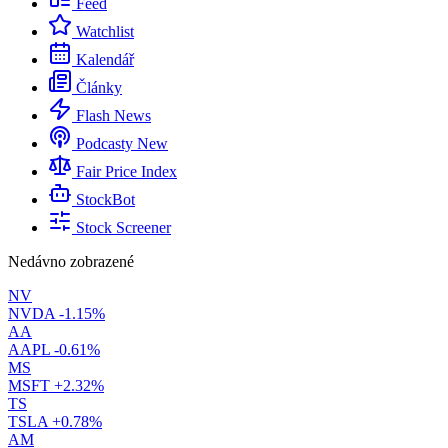
Feed
Watchlist
Kalendář
Články
Flash News
Podcasty
New
Fair Price Index
StockBot
Stock Screener
Nedávno zobrazené
NV
NVDA
-1.15%
AA
AAPL
-0.61%
MS
MSFT
+2.32%
TS
TSLA
+0.78%
AM