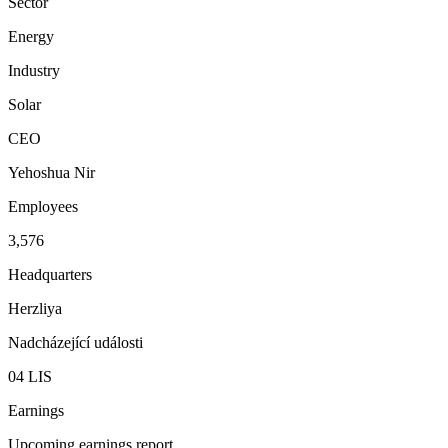
Sector
Energy
Industry
Solar
CEO
Yehoshua Nir
Employees
3,576
Headquarters
Herzliya
Nadcházející události
04
LIS
Earnings
Upcoming earnings report