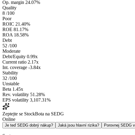
Op. margin
24.07%
Quality
8
/100
Poor
ROIC
21.40%
ROE
81.17%
ROA
18.58%
Debt
52
/100
Moderate
Debt/Equity
0.99x
Current ratio
2.17x
Int. coverage
-3.84x
Stability
32
/100
Unstable
Beta
1.45x
Rev. volatility
51.28%
EPS volatility
3,107.31%
Zeptejte se StockBota na SEDG
Online
Je teď SEDG dobrý nákup?
Jaká jsou hlavní rizika?
Porovnej SEDG 