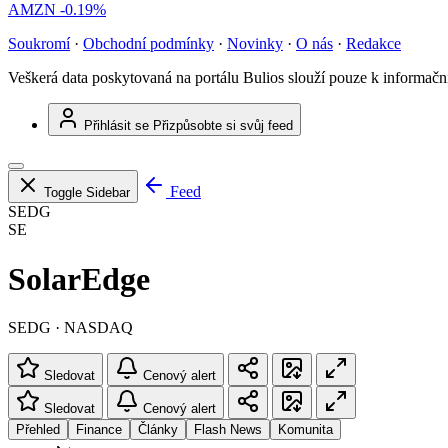
AMZN
-0.19%
Soukromí
·
Obchodní podmínky
·
Novinky
·
O nás
·
Redakce
Veškerá data poskytovaná na portálu Bulios slouží pouze k informač
Přihlásit se
Přizpůsobte si svůj feed
Feed
Toggle Sidebar
SEDG
SE
SolarEdge
SEDG · NASDAQ
Sledovat
Cenový alert
Sledovat
Cenový alert
Přehled
Finance
Články
Flash News
Komunita