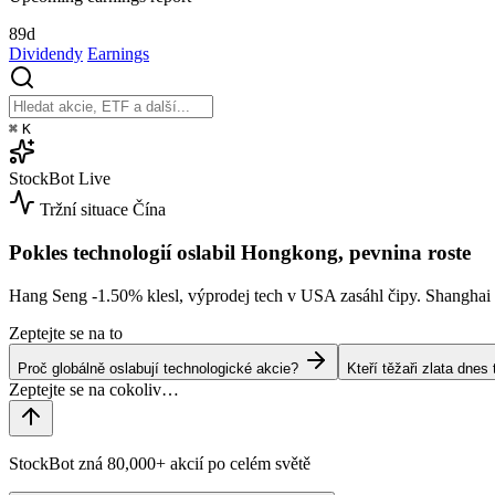
89d
Dividendy
Earnings
⌘
K
StockBot
Live
Tržní situace
Čína
Pokles technologií oslabil Hongkong, pevnina roste
Hang Seng
-1.50%
klesl, výprodej tech v USA zasáhl čipy. Shangha
Zeptejte se na to
Proč globálně oslabují technologické akcie?
Kteří těžaři zlata dne
StockBot zná 80,000+ akcií po celém světě