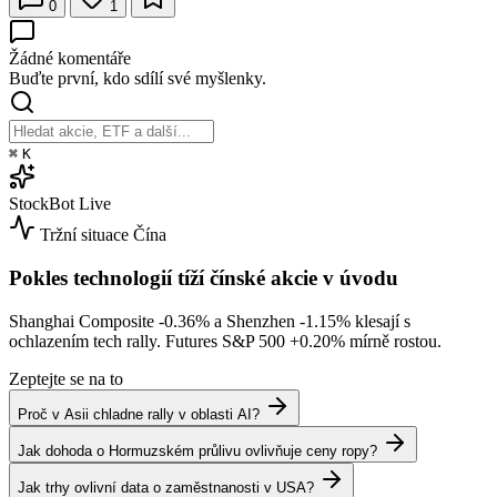
0
1
Žádné komentáře
Buďte první, kdo sdílí své myšlenky.
⌘
K
StockBot
Live
Tržní situace
Čína
Pokles technologií tíží čínské akcie v úvodu
Shanghai Composite
-0.36%
a Shenzhen
-1.15%
klesají s
ochlazením tech rally. Futures S&P 500
+0.20%
mírně rostou.
Zeptejte se na to
Proč v Asii chladne rally v oblasti AI?
Jak dohoda o Hormuzském průlivu ovlivňuje ceny ropy?
Jak trhy ovlivní data o zaměstnanosti v USA?