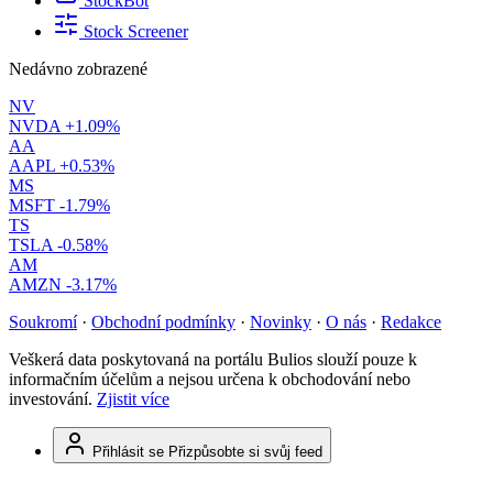
StockBot
Stock Screener
Nedávno zobrazené
NV
NVDA
+1.09%
AA
AAPL
+0.53%
MS
MSFT
-1.79%
TS
TSLA
-0.58%
AM
AMZN
-3.17%
Soukromí
·
Obchodní podmínky
·
Novinky
·
O nás
·
Redakce
Veškerá data poskytovaná na portálu Bulios slouží pouze k
informačním účelům a nejsou určena k obchodování nebo
investování.
Zjistit více
Přihlásit se
Přizpůsobte si svůj feed