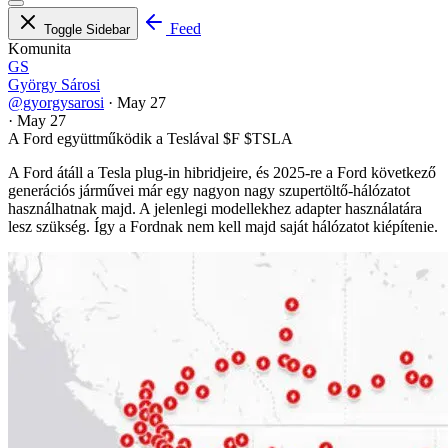
Feed
Toggle Sidebar
Komunita
GS
György Sárosi
@gyorgysarosi
·
May 27
·
May 27
A Ford együttműködik a Teslával
$F
$TSLA
A Ford átáll a Tesla plug-in hibridjeire, és 2025-re a Ford következő
generációs járművei már egy nagyon nagy szupertöltő-hálózatot
használhatnak majd. A jelenlegi modellekhez adapter használatára
lesz szükség. Így a Fordnak nem kell majd saját hálózatot kiépítenie.