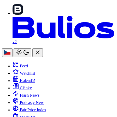
v2
Feed
Watchlist
Kalendář
Články
Flash News
Podcasty
New
Fair Price Index