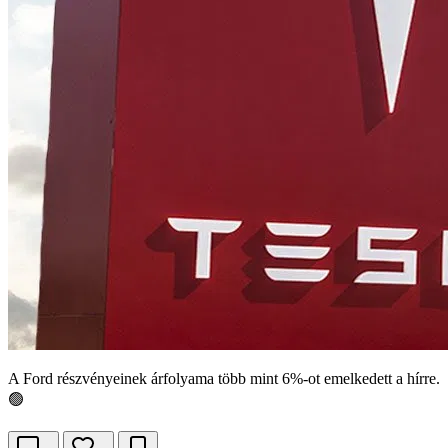
A Ford részvényeinek árfolyama több mint 6%-ot emelkedett a hírre.
🟢