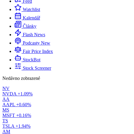
Feed
Watchlist
Kalendář
Články
Flash News
Podcasty
New
Fair Price Index
StockBot
Stock Screener
Nedávno zobrazené
NV
NVDA
+1.09%
AA
AAPL
+0.60%
MS
MSFT
+0.16%
TS
TSLA
+1.94%
AM