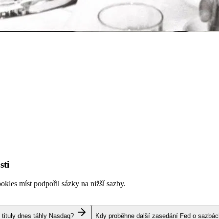
sti
kles míst podpořil sázky na nižší sazby.
 tituly dnes táhly Nasdaq?
Kdy proběhne další zasedání Fed o sazbá