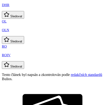
DHR
Sledovat
OL
OLN
Sledovat
RO
ROIV
Sledovat
Tento článek byl napsán a zkontrolován podle
redakčních standardů
Bulios.