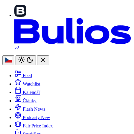
v2
Feed
Watchlist
Kalendář
Články
Flash News
Podcasty
New
Fair Price Index