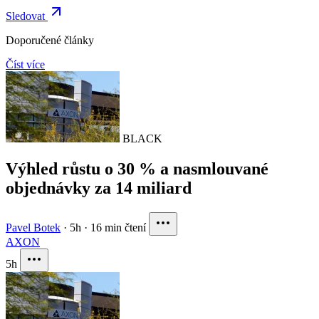
Sledovat
Doporučené články
Číst více
BLACK
Výhled růstu o 30 % a nasmlouvané
objednávky za 14 miliard
Pavel Botek
·
5h
·
16 min čtení
AXON
5h