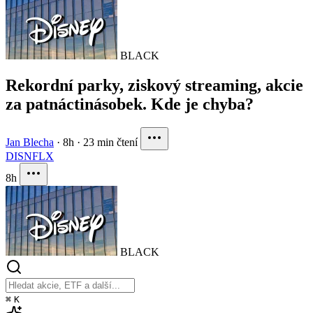
BLACK
Rekordní parky, ziskový streaming, akcie
za patnáctinásobek. Kde je chyba?
Jan Blecha
·
8h
·
23 min čtení
DIS
NFLX
8h
BLACK
⌘
K