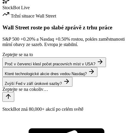
StockBot
Live
Tržní situace
Wall Street
Wall Street roste po slabé zprávě z trhu práce
S&P 500
+0.20%
a Nasdaq
+0.50%
rostou, pokles zaměstnanosti
mírní obavy ze sazeb. Evropa je stabilní.
Zeptejte se na to
Proč v červenci klesl počet pracovních míst v USA?
Které technologické akcie dnes vedou Nasdaq?
Zvýší Fed v září úrokové sazby?
StockBot zná 80,000+ akcií po celém světě