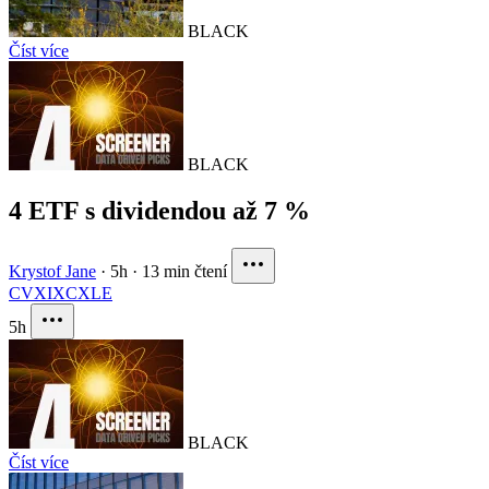
BLACK
Číst více
BLACK
4 ETF s dividendou až 7 %
Krystof Jane
·
5h
·
13 min čtení
CVX
IXC
XLE
5h
BLACK
Číst více