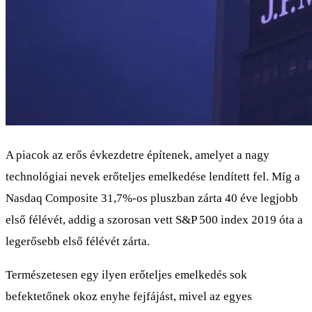
A piacok az erős évkezdetre építenek, amelyet a nagy
technológiai nevek erőteljes emelkedése lendített fel. Míg a
Nasdaq Composite 31,7%-os pluszban zárta 40 éve legjobb
első félévét, addig a szorosan vett S&P 500 index 2019 óta a
legerősebb első félévét zárta.
Természetesen egy ilyen erőteljes emelkedés sok
befektetőnek okoz enyhe fejfájást, mivel az egyes