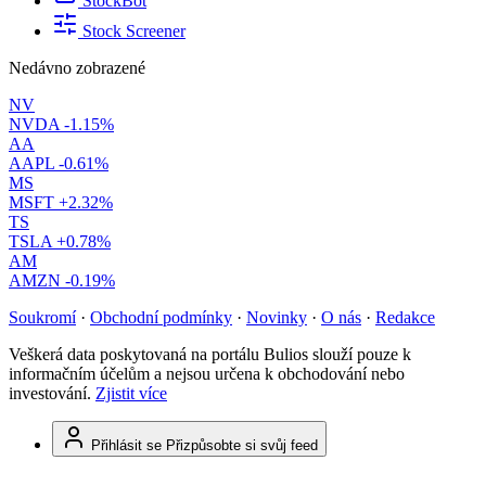
StockBot
Stock Screener
Nedávno zobrazené
NV
NVDA
-1.15%
AA
AAPL
-0.61%
MS
MSFT
+2.32%
TS
TSLA
+0.78%
AM
AMZN
-0.19%
Soukromí
·
Obchodní podmínky
·
Novinky
·
O nás
·
Redakce
Veškerá data poskytovaná na portálu Bulios slouží pouze k
informačním účelům a nejsou určena k obchodování nebo
investování.
Zjistit více
Přihlásit se
Přizpůsobte si svůj feed