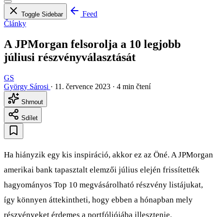
Feed
Toggle Sidebar
Články
A JPMorgan felsorolja a 10 legjobb
júliusi részvényválasztását
GS
György Sárosi
·
11. července 2023
·
4 min čtení
Shrnout
Sdílet
Ha hiányzik egy kis inspiráció, akkor ez az Öné. A JPMorgan
amerikai bank tapasztalt elemzői július elején frissítették
hagyományos Top 10 megvásárolható részvény listájukat,
így könnyen áttekintheti, hogy ebben a hónapban mely
részvényeket érdemes a portfóliójába illesztenie.