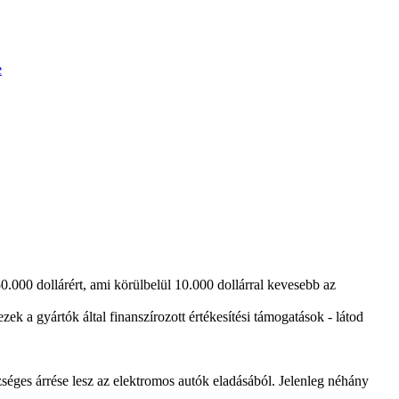
e
0.000 dollárért, ami körülbelül 10.000 dollárral kevesebb az
 a gyártók által finanszírozott értékesítési támogatások - látod
séges árrése lesz az elektromos autók eladásából. Jelenleg néhány