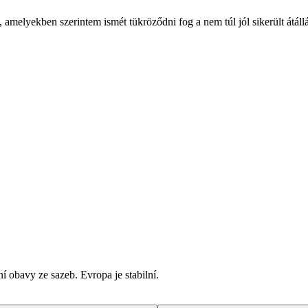
 amelyekben szerintem ismét tükröződni fog a nem túl jól sikerült átáll
í obavy ze sazeb. Evropa je stabilní.