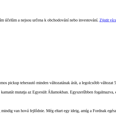
ním účelům a nejsou určena k obchodování nebo investování.
Zjistit víc
mos pickup teherautó minden változatának árát, a legolcsóbb változat 5
k kamatát mutatja az Egyesült Államokban. Egyszerűbben fogalmazva, ezek
mindig van hová fejlődnie. Még eltart egy ideig, amíg a Fordnak egész