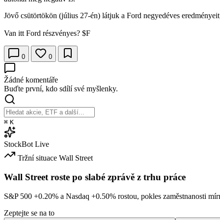
Jövő csütörtökön (július 27-én) látjuk a Ford negyedéves eredményeit,
Van itt Ford részvényes?
$F
0
0
Žádné komentáře
Buďte první, kdo sdílí své myšlenky.
⌘
K
StockBot
Live
Tržní situace
Wall Street
Wall Street roste po slabé zprávě z trhu práce
S&P 500
+0.20%
a Nasdaq
+0.50%
rostou, pokles zaměstnanosti mírn
Zeptejte se na to