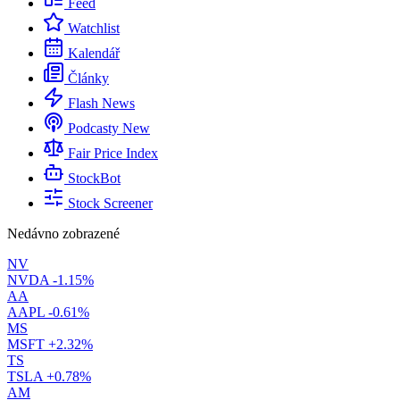
Feed
Watchlist
Kalendář
Články
Flash News
Podcasty
New
Fair Price Index
StockBot
Stock Screener
Nedávno zobrazené
NV
NVDA
-1.15%
AA
AAPL
-0.61%
MS
MSFT
+2.32%
TS
TSLA
+0.78%
AM