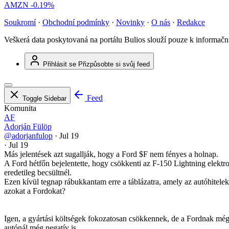
AMZN
-0.19%
Soukromí
·
Obchodní podmínky
·
Novinky
·
O nás
·
Redakce
Veškerá data poskytovaná na portálu Bulios slouží pouze k informač
Přihlásit se
Přizpůsobte si svůj feed
Feed
Toggle Sidebar
Komunita
AF
Adorján Fülöp
@adorjanfulop
·
Jul 19
·
Jul 19
Más jelentések azt sugallják, hogy a Ford
$F
nem fényes a holnap.
A Ford hétfőn bejelentette, hogy csökkenti az F-150 Lightning elektro
eredetileg becsültnél.
Ezen kívül tegnap rábukkantam erre a táblázatra, amely az autóhitele
azokat a Fordokat?
Igen, a gyártási költségek fokozatosan csökkennek, de a Fordnak még 
autónál még negatív is.