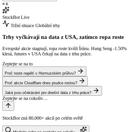
⌘
K
StockBot
Live
Tržní situace
Globální trhy
Trhy vyčkávají na data z USA, zatímco ropa roste
Evropské akcie stagnují, ropa roste kvůli Íránu. Hang Seng
-1.50%
klesá, futures v USA čekají na data z trhu práce.
Zeptejte se na to
Proč roste napětí v Hormuzském průlivu?
Proč akcie Cloudflare dnes prudce rostou?
Jaká jsou očekávání pro dnešní data z trhu práce?
StockBot zná 80,000+ akcií po celém světě