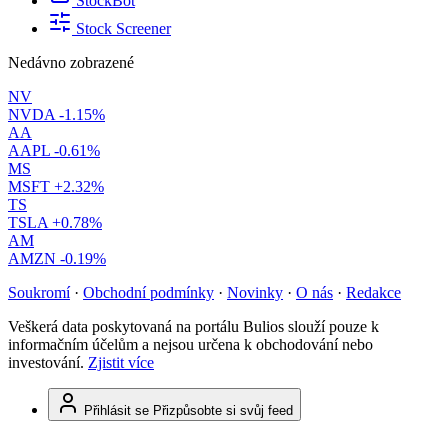
StockBot
Stock Screener
Nedávno zobrazené
NV
NVDA
-1.15%
AA
AAPL
-0.61%
MS
MSFT
+2.32%
TS
TSLA
+0.78%
AM
AMZN
-0.19%
Soukromí
·
Obchodní podmínky
·
Novinky
·
O nás
·
Redakce
Veškerá data poskytovaná na portálu Bulios slouží pouze k
informačním účelům a nejsou určena k obchodování nebo
investování.
Zjistit více
Přihlásit se
Přizpůsobte si svůj feed