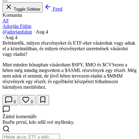
Feed
Toggle Sidebar
Komunita
AF
Adorján Fülöp
@adorjanfulop
·
Aug 4
·
Aug 4
Befektetők, milyen részvényeket és ETF-eket vásároltak vagy adtak
el a közelmúltban, és milyen részvényeket szeretnének vásárolni
vagy eladni?
Mint minden hónapban vásároltam
$SPY
,
$MO
és
$CVS
ezen a
héten még mindig megvettem a
$ASML
részvények egy részét. Még
nem adok el semmit, de jövő héten tervezem eladni a
$MMM
részvények egy részét, és egyébként készpénzt felhalmozni
bármilyen merüléshez.
0
0
Žádné komentáře
Buďte první, kdo sdílí své myšlenky.