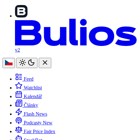
v2
Feed
Watchlist
Kalendář
Články
Flash News
Podcasty
New
Fair Price Index