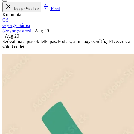
Feed
Toggle Sidebar
Komunita
GS
György Sárosi
@gyorgysarosi
·
Aug 29
·
Aug 29
Szóval ma a piacok felkapaszkodtak, ami nagyszerű! 🚀 Élvezzük a
zöld keddet.