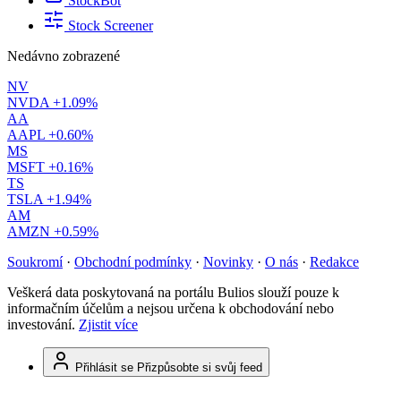
StockBot
Stock Screener
Nedávno zobrazené
NV
NVDA
+1.09%
AA
AAPL
+0.60%
MS
MSFT
+0.16%
TS
TSLA
+1.94%
AM
AMZN
+0.59%
Soukromí
·
Obchodní podmínky
·
Novinky
·
O nás
·
Redakce
Veškerá data poskytovaná na portálu Bulios slouží pouze k
informačním účelům a nejsou určena k obchodování nebo
investování.
Zjistit více
Přihlásit se
Přizpůsobte si svůj feed