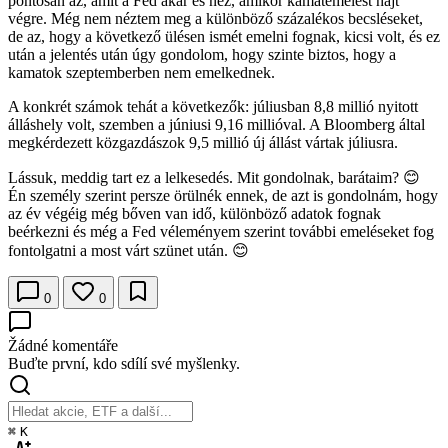
pontosan az, amit a Fed akar és néz, amikor kamatemelést hajt
végre. Még nem néztem meg a különböző százalékos becsléseket,
de az, hogy a következő ülésen ismét emelni fognak, kicsi volt, és ez
után a jelentés után úgy gondolom, hogy szinte biztos, hogy a
kamatok szeptemberben nem emelkednek.
A konkrét számok tehát a következők: júliusban 8,8 millió nyitott
álláshely volt, szemben a júniusi 9,16 millióval. A Bloomberg által
megkérdezett közgazdászok 9,5 millió új állást vártak júliusra.
Lássuk, meddig tart ez a lelkesedés. Mit gondolnak, barátaim? 😊
Én személy szerint persze örülnék ennek, de azt is gondolnám, hogy
az év végéig még bőven van idő, különböző adatok fognak
beérkezni és még a Fed véleményem szerint további emeléseket fog
fontolgatni a most várt szünet után. 😊
0
0
Žádné komentáře
Buďte první, kdo sdílí své myšlenky.
⌘
K