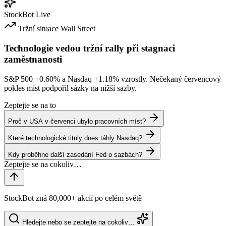
StockBot
Live
Tržní situace
Wall Street
Technologie vedou tržní rally při stagnaci
zaměstnanosti
S&P 500
+0.60%
a Nasdaq
+1.18%
vzrostly. Nečekaný červencový
pokles míst podpořil sázky na nižší sazby.
Zeptejte se na to
Proč v USA v červenci ubylo pracovních míst?
Které technologické tituly dnes táhly Nasdaq?
Kdy proběhne další zasedání Fed o sazbách?
StockBot zná 80,000+ akcií po celém světě
Hledejte nebo se zeptejte na cokoliv…