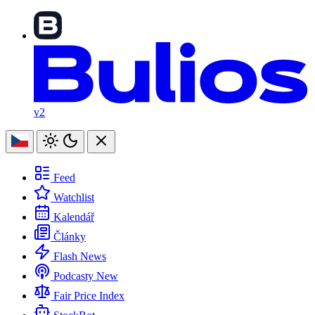
v2
Feed
Watchlist
Kalendář
Články
Flash News
Podcasty
New
Fair Price Index