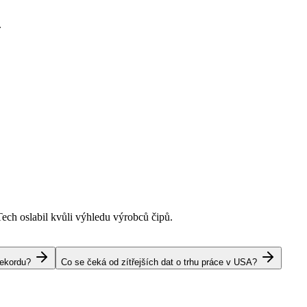
.
Tech oslabil kvůli výhledu výrobců čipů.
rekordu?
Co se čeká od zítřejších dat o trhu práce v USA?