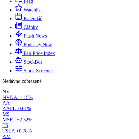
Feed
Watchlist
Kalendář
Články
Flash News
Podcasty
New
Fair Price Index
StockBot
Stock Screener
Nedávno zobrazené
NV
NVDA
-1.15%
AA
AAPL
-0.61%
MS
MSFT
+2.32%
TS
TSLA
+0.78%
AM