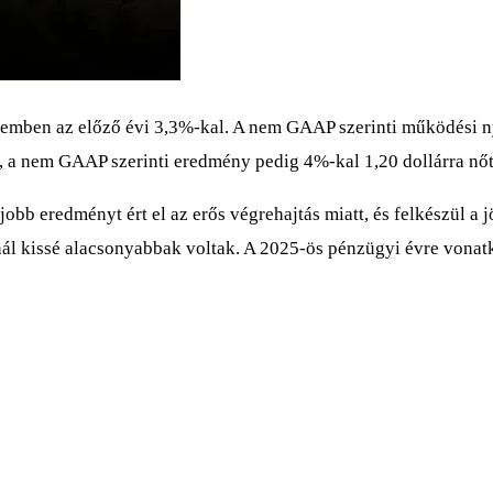
emben az előző évi 3,3%-kal. A nem GAAP szerinti működési ny
, a nem GAAP szerinti eredmény pedig 4%-kal 1,20 dollárra nőt
jobb eredményt ért el az erős végrehajtás miatt, és felkészül a
ártnál kissé alacsonyabbak voltak. A 2025-ös pénzügyi évre von