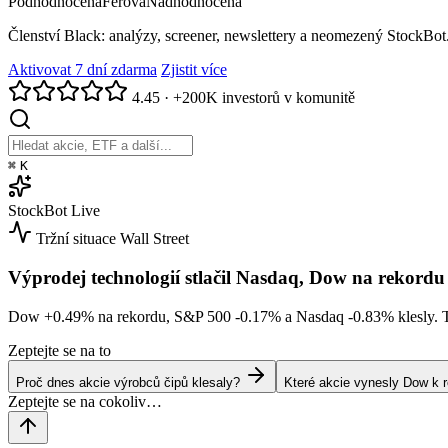
Podhodnocená
Férová
Nadhodnocená
Členství Black: analýzy, screener, newslettery a neomezený StockBot
Aktivovat 7 dní zdarma
Zjistit více
4.45
·
+200K investorů v komunitě
⌘
K
StockBot
Live
Tržní situace
Wall Street
Výprodej technologií stlačil Nasdaq, Dow na rekordu
Dow
+0.49%
na rekordu, S&P 500
-0.17%
a Nasdaq
-0.83%
klesly. 
Zeptejte se na to
Proč dnes akcie výrobců čipů klesaly?
Které akcie vynesly Dow k 