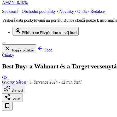
AMZN
-0.19%
Soukromí
·
Obchodní podmínky
·
Novinky
·
O nás
·
Redakce
Veškerá data poskytovaná na portálu Bulios slouží pouze k informač
Přihlásit se
Přizpůsobte si svůj feed
Feed
Toggle Sidebar
Články
Best Buy: a Walmart és a Target versenyt
GS
György Sárosi
·
3. července 2024
·
12 min čtení
Shrnout
Sdílet