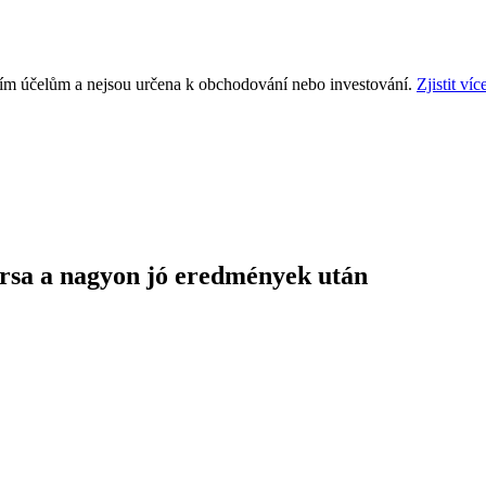
ním účelům a nejsou určena k obchodování nebo investování.
Zjistit víc
ársa a nagyon jó eredmények után