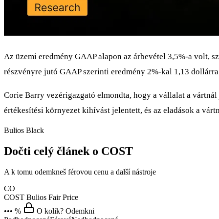
Az üzemi eredmény GAAP alapon az árbevétel 3,5%-a volt, sz
részvényre jutó GAAP szerinti eredmény 2%-kal 1,13 dollárra
Corie Barry vezérigazgató elmondta, hogy a vállalat a vártnál 
értékesítési környezet kihívást jelentett, és az eladások a v
Bulios Black
Dočti celý článek o COST
A k tomu odemkneš férovou cenu a další nástroje
CO
COST
Bulios Fair Price
••• %
O kolik? Odemkni