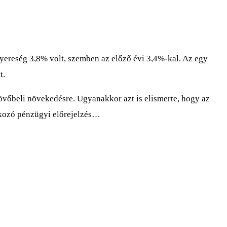
ereség 3,8% volt, szemben az előző évi 3,4%-kal. Az egy
t.
 jövőbeli növekedésre. Ugyanakkor azt is elismerte, hogy az
atkozó pénzügyi előrejelzés…