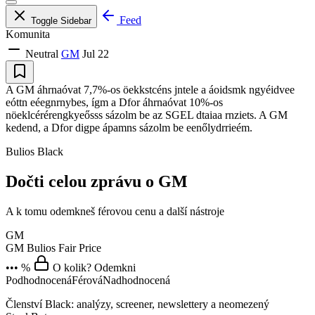
Feed
Toggle Sidebar
Komunita
Neutral
GM
Jul 22
A GM áhrnaóvat 7,7%-os öekkstcéns jntele a áoidsmk ngyéidvee
eóttn eéegnrnybes, ígm a Dfor áhrnaóvat 10%-os
nöeklcérérengkyeősss sázolm be az SGEL dtaiaa rnziets. A GM
kedend, a Dfor digpe ápamns sázolm be eenőlydrrieém.
Bulios Black
Dočti celou zprávu o GM
A k tomu odemkneš férovou cenu a další nástroje
GM
GM
Bulios Fair Price
••• %
O kolik? Odemkni
Podhodnocená
Férová
Nadhodnocená
Členství Black: analýzy, screener, newslettery a neomezený