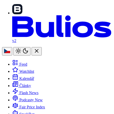
v2
Feed
Watchlist
Kalendář
Články
Flash News
Podcasty
New
Fair Price Index