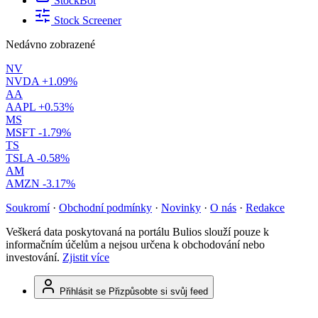
StockBot
Stock Screener
Nedávno zobrazené
NV
NVDA
+1.09%
AA
AAPL
+0.53%
MS
MSFT
-1.79%
TS
TSLA
-0.58%
AM
AMZN
-3.17%
Soukromí
·
Obchodní podmínky
·
Novinky
·
O nás
·
Redakce
Veškerá data poskytovaná na portálu Bulios slouží pouze k
informačním účelům a nejsou určena k obchodování nebo
investování.
Zjistit více
Přihlásit se
Přizpůsobte si svůj feed