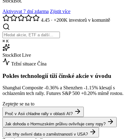
StockBot.
Aktivovat 7 dní zdarma
Zjistit více
4.45
·
+200K investorů v komunitě
⌘
K
StockBot
Live
Tržní situace
Čína
Pokles technologií tíží čínské akcie v úvodu
Shanghai Composite
-0.36%
a Shenzhen
-1.15%
klesají s
ochlazením tech rally. Futures S&P 500
+0.20%
mírně rostou.
Zeptejte se na to
Proč v Asii chladne rally v oblasti AI?
Jak dohoda o Hormuzském průlivu ovlivňuje ceny ropy?
Jak trhy ovlivní data o zaměstnanosti v USA?