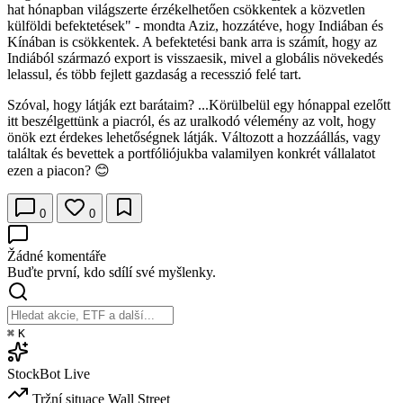
hat hónapban világszerte érzékelhetően csökkentek a közvetlen
külföldi befektetések" - mondta Aziz, hozzátéve, hogy Indiában és
Kínában is csökkentek. A befektetési bank arra is számít, hogy az
Indiából származó export is visszaesik, mivel a globális növekedés
lelassul, és több fejlett gazdaság a recesszió felé tart.
Szóval, hogy látják ezt barátaim? ...Körülbelül egy hónappal ezelőtt
itt beszélgettünk a piacról, és az uralkodó vélemény az volt, hogy
önök ezt érdekes lehetőségnek látják. Változott a hozzáállás, vagy
találtak és bevettek a portfóliójukba valamilyen konkrét vállalatot
ezen a piacon? 😊
0
0
Žádné komentáře
Buďte první, kdo sdílí své myšlenky.
⌘
K
StockBot
Live
Tržní situace
Wall Street