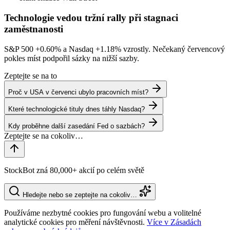
Technologie vedou tržní rally při stagnaci
zaměstnanosti
S&P 500
+0.60%
a Nasdaq
+1.18%
vzrostly. Nečekaný červencový
pokles míst podpořil sázky na nižší sazby.
Zeptejte se na to
Proč v USA v červenci ubylo pracovních míst?
Které technologické tituly dnes táhly Nasdaq?
Kdy proběhne další zasedání Fed o sazbách?
StockBot zná 80,000+ akcií po celém světě
Hledejte nebo se zeptejte na cokoliv…
Používáme nezbytné cookies pro fungování webu a volitelné
analytické cookies pro měření návštěvnosti.
Více v Zásadách