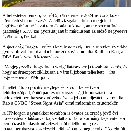
A befektetési bank 5,5%-ról 5,5%-ra emelte 2024-re vonatkozó
növekedési előrejelzését. A felülvizsgálat a héten megjelent
legfrissebb bruttó hazai termék adatot követi, amely szerint India
gazdasága 6,1%-kal gyorsult január-márciusban az előző negyedévi
4,5%-ról 6,1%-kal.
A gazdaság "nagyon erősen kezdte az évet, mert a növekedés sokkal
gyorsabb volt, mint a piaci konszenzus" - mondta Radhika Rao, a
DBS Bank vezető közgazdásza.
"Megjegyezzük, hogy India szolgáltatásexportja továbbra is erős, és
hogy az áruexport ciklikusan a vártnál jobban teljesített" - írta
jegyzetében a JPMorgan.
Emellett "több pozitív meglepetés is volt, beleértve a
feldolgozóipari, építőipari és mezőgazdasági kibocsátást... a
befektetett beruházások növekedése is jobban teljesített" - mondta
Rao a CNBC "Street Signs Asia" című műsorában csütörtökön.
A JPMorgan ugyanakkor továbbra is óvatos az ország jövő évi
növekedési kilátásaival kapcsolatban. Bár a kormány bejelentette a
beruházási kiadások növelését, időbe telik, amíg ez a
magánberuházások szélesebb ciklusában is megjelenik. "Az elmúlt