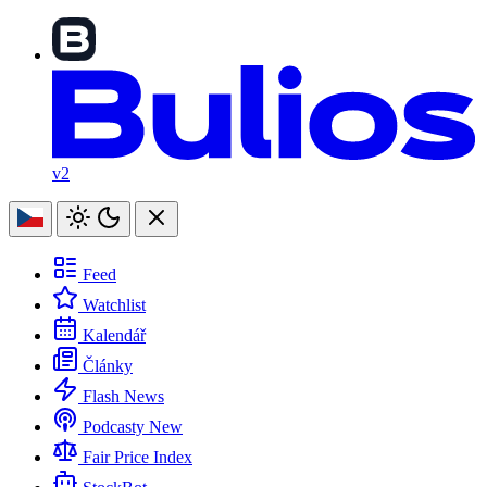
v2
Feed
Watchlist
Kalendář
Články
Flash News
Podcasty
New
Fair Price Index