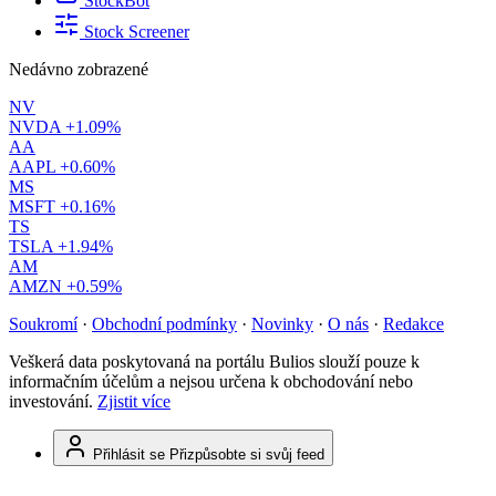
StockBot
Stock Screener
Nedávno zobrazené
NV
NVDA
+1.09%
AA
AAPL
+0.60%
MS
MSFT
+0.16%
TS
TSLA
+1.94%
AM
AMZN
+0.59%
Soukromí
·
Obchodní podmínky
·
Novinky
·
O nás
·
Redakce
Veškerá data poskytovaná na portálu Bulios slouží pouze k
informačním účelům a nejsou určena k obchodování nebo
investování.
Zjistit více
Přihlásit se
Přizpůsobte si svůj feed