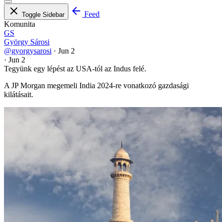
Feed
Toggle Sidebar
Komunita
GS
György Sárosi
@gyorgysarosi
·
Jun 2
·
Jun 2
Tegyünk egy lépést az USA-tól az Indus felé.
A JP Morgan megemeli India 2024-re vonatkozó gazdasági
kilátásait.