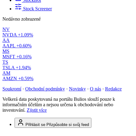
StockBot
Stock Screener
Nedávno zobrazené
NV
NVDA
+1.09%
AA
AAPL
+0.60%
MS
MSFT
+0.16%
TS
TSLA
+1.94%
AM
AMZN
+0.59%
Soukromí
·
Obchodní podmínky
·
Novinky
·
O nás
·
Redakce
Veškerá data poskytovaná na portálu Bulios slouží pouze k
informačním účelům a nejsou určena k obchodování nebo
investování.
Zjistit více
Přihlásit se
Přizpůsobte si svůj feed