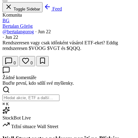
Feed
Toggle Sidebar
Komunita
BG
Bertalan Görög
@bertalangorog
·
Jun 22
·
Jun 22
Rendszeresen vagy csak időnként vásárol ETF-eket? Eddig
rendszeresen
$VOOG
$VGT
és
$QQQ
.
0
0
Žádné komentáře
Buďte první, kdo sdílí své myšlenky.
⌘
K
StockBot
Live
Tržní situace
Wall Street