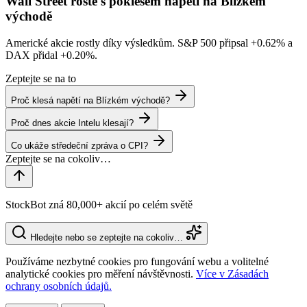
Wall Street roste s poklesem napětí na Blízkém
východě
Americké akcie rostly díky výsledkům. S&P 500 připsal
+0.62%
a
DAX přidal
+0.20%
.
Zeptejte se na to
Proč klesá napětí na Blízkém východě?
Proč dnes akcie Intelu klesají?
Co ukáže středeční zpráva o CPI?
StockBot zná 80,000+ akcií po celém světě
Hledejte nebo se zeptejte na cokoliv…
Používáme nezbytné cookies pro fungování webu a volitelné
analytické cookies pro měření návštěvnosti.
Více v Zásadách
ochrany osobních údajů.