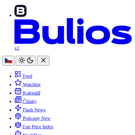
v2
Feed
Watchlist
Kalendář
Články
Flash News
Podcasty
New
Fair Price Index