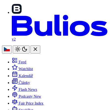
v2
Feed
Watchlist
Kalendář
Články
Flash News
Podcasty
New
Fair Price Index