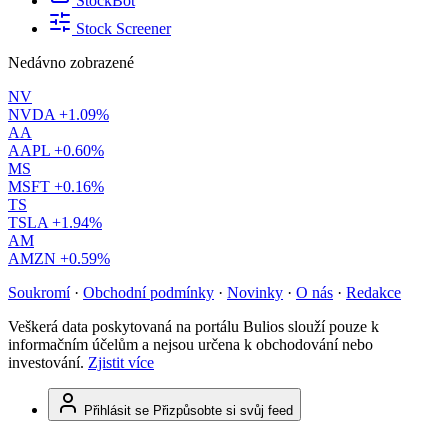
StockBot
Stock Screener
Nedávno zobrazené
NV
NVDA
+1.09%
AA
AAPL
+0.60%
MS
MSFT
+0.16%
TS
TSLA
+1.94%
AM
AMZN
+0.59%
Soukromí
·
Obchodní podmínky
·
Novinky
·
O nás
·
Redakce
Veškerá data poskytovaná na portálu Bulios slouží pouze k
informačním účelům a nejsou určena k obchodování nebo
investování.
Zjistit více
Přihlásit se
Přizpůsobte si svůj feed