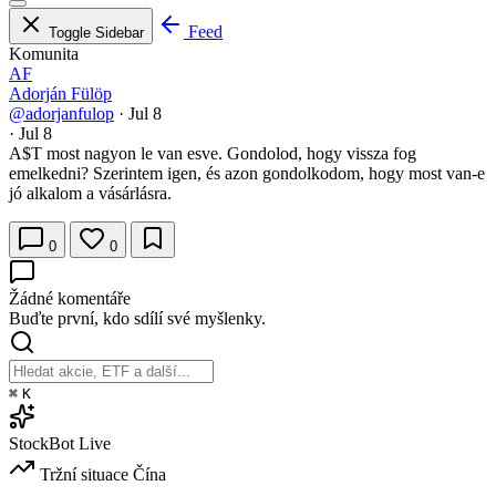
Feed
Toggle Sidebar
Komunita
AF
Adorján Fülöp
@adorjanfulop
·
Jul 8
·
Jul 8
A
$T
most nagyon le van esve. Gondolod, hogy vissza fog
emelkedni? Szerintem igen, és azon gondolkodom, hogy most van-e
jó alkalom a vásárlásra.
0
0
Žádné komentáře
Buďte první, kdo sdílí své myšlenky.
⌘
K
StockBot
Live
Tržní situace
Čína