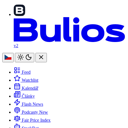
v2
Feed
Watchlist
Kalendář
Články
Flash News
Podcasty
New
Fair Price Index