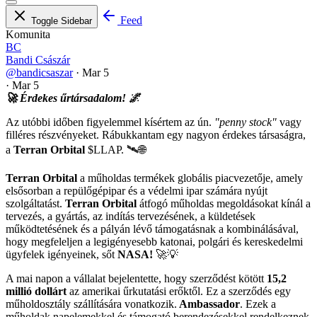
Feed
Toggle Sidebar
Komunita
BC
Bandi Császár
@bandicsaszar
·
Mar 5
·
Mar 5
🚀 Érdekes űrtársadalom! 🌌
Az utóbbi időben figyelemmel kísértem az ún.
"penny stock"
vagy
filléres részvényeket. Rábukkantam egy nagyon érdekes társaságra,
a
Terran Orbital
$LLAP
. 🛰️🌐
Terran Orbital
a műholdas termékek globális piacvezetője, amely
elsősorban a repülőgépipar és a védelmi ipar számára nyújt
szolgáltatást.
Terran Orbital
átfogó műholdas megoldásokat kínál a
tervezés, a gyártás, az indítás tervezésének, a küldetések
működtetésének és a pályán lévő támogatásnak a kombinálásával,
hogy megfeleljen a legigényesebb katonai, polgári és kereskedelmi
ügyfelek igényeinek, sőt
NASA!
🚀💡
A mai napon a vállalat bejelentette, hogy szerződést kötött
15,2
millió dollárt
az amerikai űrkutatási erőktől. Ez a szerződés egy
műholdosztály szállítására vonatkozik.
Ambassador
. Ezek a
műholdak napelemekkel és támogató berendezésekkel rendelkeznek