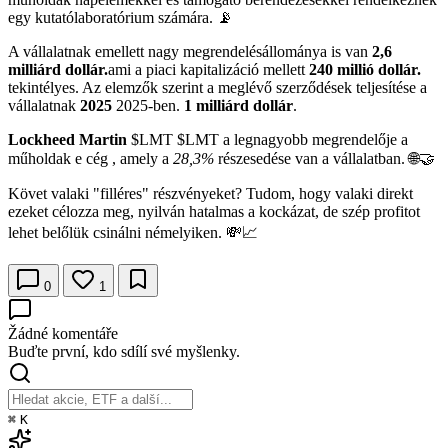
egy kutatólaboratórium számára. 📡
A vállalatnak emellett nagy megrendelésállománya is van
2,6
milliárd dollár.
ami a piaci kapitalizáció mellett
240 millió dollár.
tekintélyes. Az elemzők szerint a meglévő szerződések teljesítése a
vállalatnak
2025
2025-ben.
1 milliárd dollár
.
Lockheed Martin
$LMT $LMT a legnagyobb megrendelője a
műholdak e cég , amely a
28,3%
részesedése van a vállalatban. 🌐🤝
Követ valaki "filléres" részvényeket? Tudom, hogy valaki direkt
ezeket célozza meg, nyilván hatalmas a kockázat, de szép profitot
lehet belőlük csinálni némelyiken. 💸📈
0
1
Žádné komentáře
Buďte první, kdo sdílí své myšlenky.
⌘
K