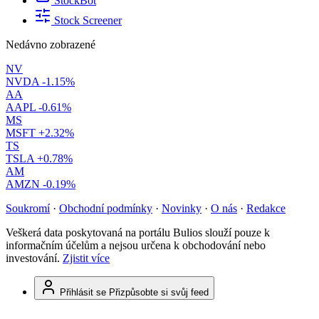
StockBot
Stock Screener
Nedávno zobrazené
NV
NVDA
-1.15%
AA
AAPL
-0.61%
MS
MSFT
+2.32%
TS
TSLA
+0.78%
AM
AMZN
-0.19%
Soukromí
·
Obchodní podmínky
·
Novinky
·
O nás
·
Redakce
Veškerá data poskytovaná na portálu Bulios slouží pouze k
informačním účelům a nejsou určena k obchodování nebo
investování.
Zjistit více
Přihlásit se
Přizpůsobte si svůj feed