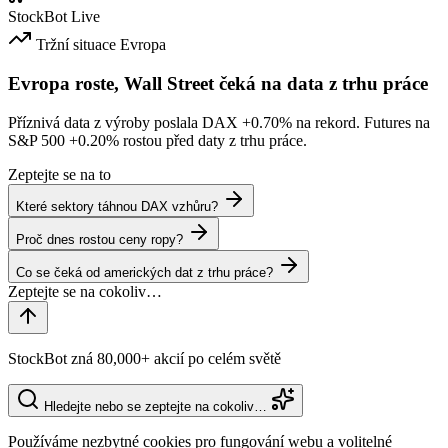
StockBot
Live
Tržní situace
Evropa
Evropa roste, Wall Street čeká na data z trhu práce
Příznivá data z výroby poslala DAX
+0.70%
na rekord. Futures na
S&P 500
+0.20%
rostou před daty z trhu práce.
Zeptejte se na to
Které sektory táhnou DAX vzhůru?
Proč dnes rostou ceny ropy?
Co se čeká od amerických dat z trhu práce?
StockBot zná 80,000+ akcií po celém světě
Hledejte nebo se zeptejte na cokoliv…
Používáme nezbytné cookies pro fungování webu a volitelné