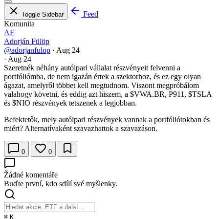
Feed
Toggle Sidebar
Komunita
AF
Adorján Fülöp
@adorjanfulop
·
Aug 24
·
Aug 24
Szeretnék néhány autóipari vállalat részvényeit felvenni a
portfóliómba, de nem igazán értek a szektorhoz, és ez egy olyan
ágazat, amelyről többet kell megtudnom. Viszont megpróbálom
valahogy követni, és eddig azt hiszem, a
$VWA.BR
, P911,
$TSLA
és
$NIO
részvények tetszenek a legjobban.
Befektetők, mely autóipari részvények vannak a portfóliótokban és
miért? Alternatívaként szavazhattok a szavazáson.
0
0
Žádné komentáře
Buďte první, kdo sdílí své myšlenky.
⌘
K