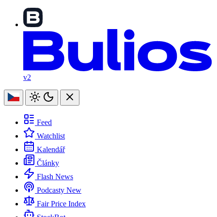
v2
Feed
Watchlist
Kalendář
Články
Flash News
Podcasty
New
Fair Price Index