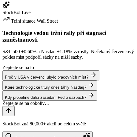
StockBot
Live
Tržní situace
Wall Street
Technologie vedou tržní rally při stagnaci
zaměstnanosti
S&P 500
+0.60%
a Nasdaq
+1.18%
vzrostly. Nečekaný červencový
pokles míst podpořil sázky na nižší sazby.
Zeptejte se na to
Proč v USA v červenci ubylo pracovních míst?
Které technologické tituly dnes táhly Nasdaq?
Kdy proběhne další zasedání Fed o sazbách?
StockBot zná 80,000+ akcií po celém světě