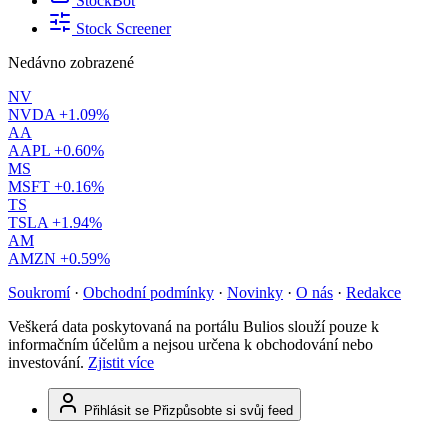
StockBot
Stock Screener
Nedávno zobrazené
NV
NVDA
+1.09%
AA
AAPL
+0.60%
MS
MSFT
+0.16%
TS
TSLA
+1.94%
AM
AMZN
+0.59%
Soukromí
·
Obchodní podmínky
·
Novinky
·
O nás
·
Redakce
Veškerá data poskytovaná na portálu Bulios slouží pouze k
informačním účelům a nejsou určena k obchodování nebo
investování.
Zjistit více
Přihlásit se
Přizpůsobte si svůj feed